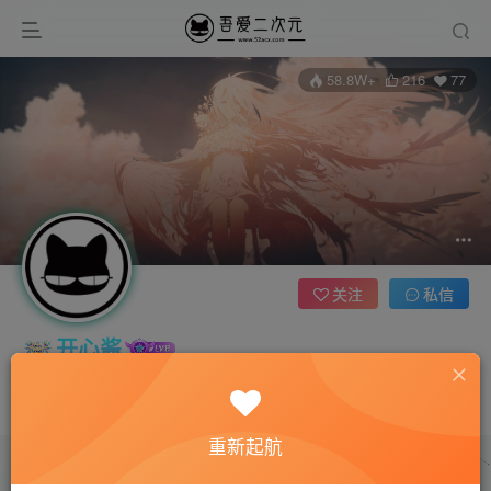
58.8W+
216
77
关注
私信
开心酱
8枚徽章
管理员
这家伙很懒，什么都没有写...
重新起航
文章
3506
收藏
0
评论
20
版块
0
帖子
0
粉丝
77