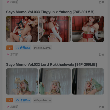
2年前
0
Sayo Momo Vol.033 Tingyun x Yukong [74P-391MB]
2
动漫Cos
# Sayo Momo
￥
2年前
0
Sayo Momo Vol.032 Lord Rukkhadevata [94P-299MB]
2
动漫Cos
# Sayo Momo
￥
2年前
0