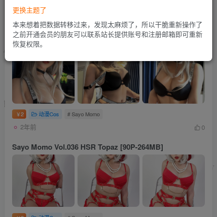
更换主题了
发布
排序
3506
本来想着把数据转移过来，发现太麻烦了，所以干脆重新操作了
之前开通会员的朋友可以联系站长提供账号和注册邮箱即可重新
Sayo Momo Vol.037 Your girlfriend [70P13V-859MB]
恢复权限。
2
动漫Cos
# Sayo Momo
￥
2年前
0
Sayo Momo Vol.036 HSR Topaz [90P-264MB]