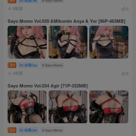
2
动漫Cos
# Sayo Momo
￥
2年前
0
Sayo Momo Vol.035 &Mikomin Anya & Yor [96P-463MB]
2
动漫Cos
# Sayo Momo
￥
2年前
0
Sayo Momo Vol.034 Agir [71P-332MB]
2
动漫Cos
# Sayo Momo
￥