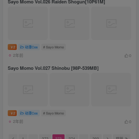
Sayo Momo Vol.026 Raiden Shogun[10P61M]
2
动漫Cos
# Sayo Momo
￥
2年前
0
Sayo Momo Vol.027 Shinobu [98P-539MB]
2
动漫Cos
# Sayo Momo
￥
2年前
0
1
…
272
273
274
…
293
跳转