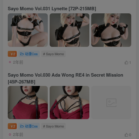
Sayo Momo Vol.031 Lynette [72P-215MB]
2
动漫Cos
# Sayo Momo
￥
2年前
1
Sayo Momo Vol.030 Ada Wong RE4 in Secret Mission
[45P-267MB]
2
动漫Cos
# Sayo Momo
￥
2年前
0