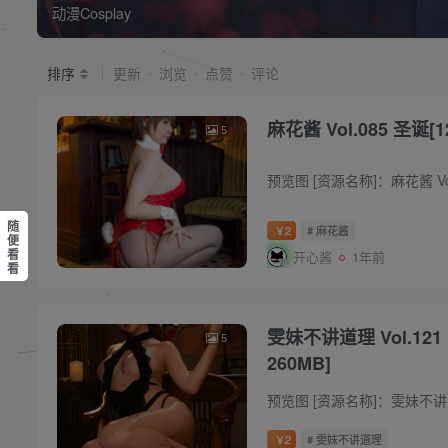
动漫Cosplay
排序
更新
浏览
点赞
评论
麻花酱 Vol.085 圣诞[1
5
随
2
# 麻花酱
￥
便
看
开心酱
1年前
看
雯妹不讲道理 Vol.121
5
260MB]
2
# 雯妹不讲道理
￥