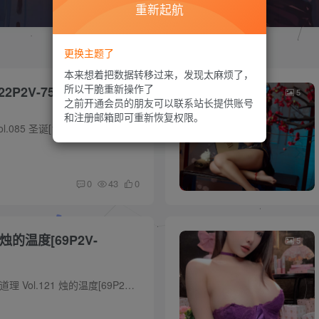
重新起航
更换主题了
本来想着把数据转移过来，发现太麻烦了，
所以干脆重新操作了
22P2V-750MB]
5
之前开通会员的朋友可以联系站长提供账号
和注册邮箱即可重新恢复权限。
预览图 [资源名称]：麻花酱 Vol.085 圣诞[122P2V-750MB] [水印说明]：预览图有压缩,套图内均为原版无水印高清大图 [版权申明]：本站内容均来自网络,仅作分享,如有问题请联系删除 [下载方式]：度...
0
43
0
 烛的温度[69P2V-
5
预览图 [资源名称]：雯妹不讲道理 Vol.121 烛的温度[69P2V-260MB] [水印说明]：预览图有压缩,套图内均为原版无水印高清大图 [版权申明]：本站内容均来自网络,仅作分享,如有问题请联系删除 [下载...