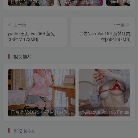
日奈娇 Vol.079 小孤独 [134P-1.84GB]
水淼Aqua – 颜值身材双在线 火爆日本 Cos写真作品合集
上一篇
下一篇
yuuhui玉汇 Vol.069 蓝兔
二佐Nisa Vol.159 海梦红内
[38P1V-172MB]
衣[29P-887MB]
相关推荐
日奈娇 Vol.079 小孤独 [134P-1.84GB]
水淼aqua Vol.166 Fantia 24年03月会员
评论
抢沙发