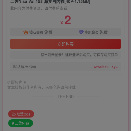
二佐Nisa Vol.158 海梦白内衣[40P-1.15GB]
此内容为付费资源，请付费后查看
2
￥
免费
免费
钻石会员
皇冠会员
立即购买
您当前未登录！建议登陆后购买，可保存购买订单
默认解压密码
www.kxlm.xyz
©
版权声明
文章版权归作者所有，未经允许请勿转载。
THE END
动漫Cos
# 二佐Nisa