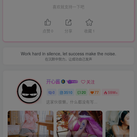
喜欢就支持一下吧
点赞
0
分享
收藏
1
Work hard in silence, let success make the noise.
在沉默中努力，让成功自己发声
开心酱
关注
0
3510
20
77
59W+
这家伙很懒，什么都没有写...