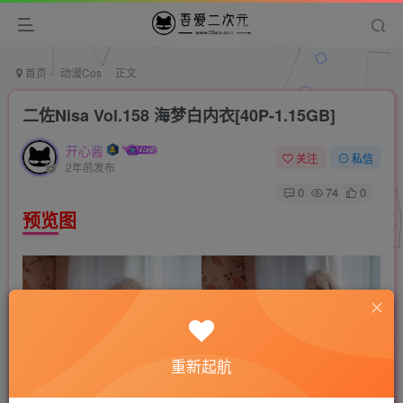
首页
动漫Cos
正文
二佐Nisa Vol.158 海梦白内衣[40P-1.15GB]
开心酱
关注
私信
2年前发布
0
74
0
预览图
重新起航