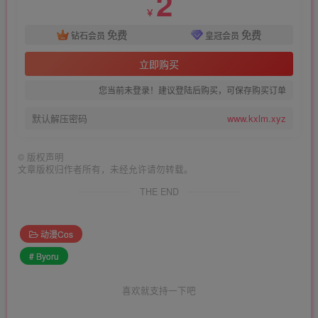
2
￥
免费
免费
钻石会员
皇冠会员
立即购买
您当前未登录！建议登陆后购买，可保存购买订单
默认解压密码
www.kxlm.xyz
©
版权声明
文章版权归作者所有，未经允许请勿转载。
THE END
动漫Cos
# Byoru
喜欢就支持一下吧