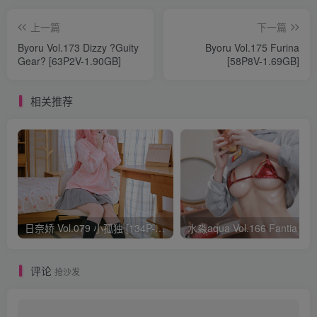
上一篇
下一篇
Byoru Vol.173 Dizzy ?Guity
Byoru Vol.175 Furina
Gear? [63P2V-1.90GB]
[58P8V-1.69GB]
相关推荐
日奈娇 Vol.079 小孤独 [134P-1.84GB]
水淼aqua Vol.166 Fantia 24年03月会员
评论
抢沙发