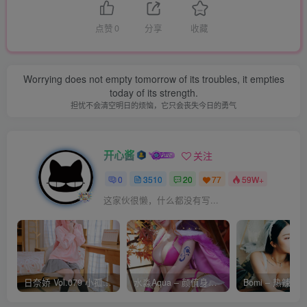
点赞
0
分享
收藏
Worrying does not empty tomorrow of its troubles, it empties
today of its strength.
担忧不会清空明日的烦恼，它只会丧失今日的勇气
开心酱
关注
0
3510
20
77
59W+
这家伙很懒，什么都没有写...
日奈娇 Vol.079 小孤独 [134P-1.84GB]
水淼Aqua – 颜值身材双在线 火爆日本 Cos写真作品合集