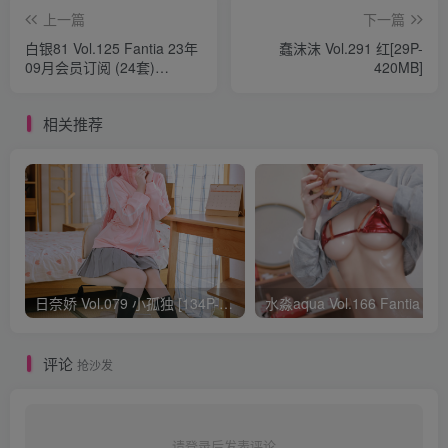
上一篇
下一篇
白银81 Vol.125 Fantia 23年
蠢沫沫 Vol.291 红[29P-
09月会员订阅 (24套)
420MB]
[214P12V-1.82GB]
相关推荐
日奈娇 Vol.079 小孤独 [134P-1.84GB]
水淼aqua Vol.166 Fantia 24年03月会员
评论
抢沙发
请登录后发表评论