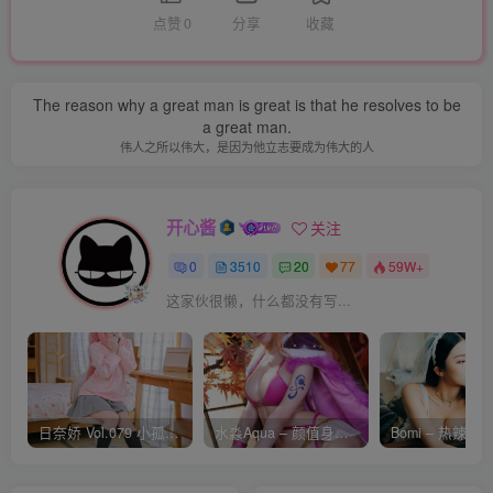
点赞
0
分享
收藏
The reason why a great man is great is that he resolves to be
a great man.
伟人之所以伟大，是因为他立志要成为伟大的人
开心酱
关注
0
3510
20
77
59W+
这家伙很懒，什么都没有写...
日奈娇 Vol.079 小孤独 [134P-1.84GB]
水淼Aqua – 颜值身材双在线 火爆日本 Cos写真作品合集