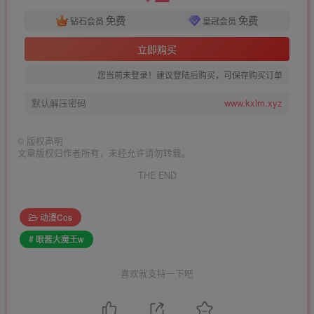
免费
免费
钻石会员
皇冠会员
立即购买
您当前未登录！建议登陆后购买，可保存购买订单
默认解压密码
www.kxlm.xyz
©
版权声明
文章版权归作者所有，未经允许请勿转载。
THE END
动漫Cos
# 眼酱大魔王w
喜欢就支持一下吧