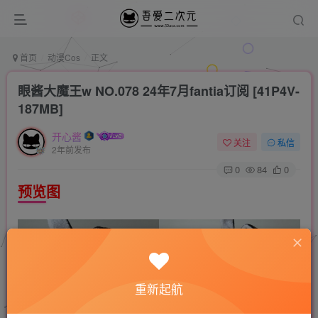
首页
动漫Cos
正文
眼酱大魔王w NO.078 24年7月fantia订阅 [41P4V-
187MB]
开心酱
关注
私信
2年前发布
0
84
0
预览图
重新起航