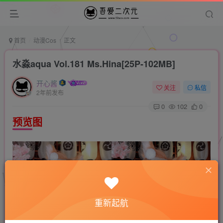
首页
动漫Cos
正文
水淼aqua Vol.181 Ms.Hina[25P-102MB]
开心酱
关注
私信
2年前发布
0
102
0
预览图
重新起航