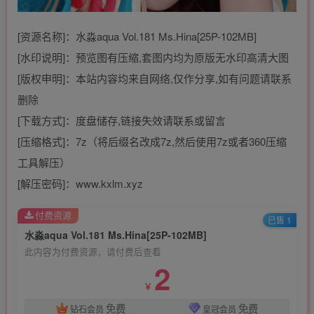
[资源名称]：水淼aqua Vol.181 Ms.Hina[25P-102MB]
[水印说明]：预览图有压缩,套图内均为原版无水印高清大图
[版权申明]：本站内容均来自网络,仅作分享,如有问题请联系
删除
[下载方式]：度盘储存,链接失效请联系或留言
[压缩格式]：7z（将后缀名改成7z,然后使用7z或者360压缩
工具解压）
[解压密码]：www.kxlm.xyz
付费资源
已售 1
水淼aqua Vol.181 Ms.Hina[25P-102MB]
此内容为付费资源，请付费后查看
2
￥
免费
免费
钻石会员
皇冠会员