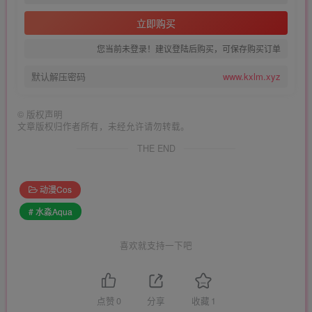
立即购买
您当前未登录！建议登陆后购买，可保存购买订单
默认解压密码
www.kxlm.xyz
©
版权声明
文章版权归作者所有，未经允许请勿转载。
THE END
动漫Cos
# 水淼Aqua
喜欢就支持一下吧
点赞
0
分享
收藏
1