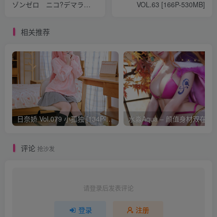
ゾンゼロ ニコ?デマラ
VOL.63 [166P-530MB]
[66P-81.1MB]
相关推荐
日奈娇 Vol.079 小孤独 [134P-1.84GB]
水淼Aqua –
评论
抢沙发
请登录后发表评论
登录
注册