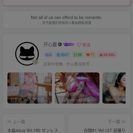
Not all of us can offord to be romantic.
并不是我们所有的人都会拥有浪漫
开心酱
关注
0
3507
20
77
58.8W+
这家伙很懒，什么都没有写...
日奈娇 Vol.079 小孤独 [134P-1.84GB]
水淼Aqua – 颜值身材双在线 火爆日本 Cos写真作品合集
上一篇
下一篇
水淼aqua Vol.180 ゼンレス
白银81 Vol.127 自撮り