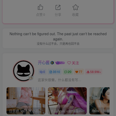
点赞
0
分享
收藏
Nothing can't be figured out. The past just can't be reached
again.
没有什么过不去，只是再也回不去
开心酱
关注
0
3510
20
77
58.9W+
这家伙很懒，什么都没有写...
日奈娇 Vol.079 小孤独 [134P-1.84GB]
水淼Aqua – 颜值身材双在线 火爆日本 Cos写真作品合集