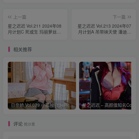
上一篇
下一篇
星之迟迟 Vol.211 2024年08
星之迟迟 Vol.213 2024年07
月计划C 死或生 玛丽萝丝
月计划A 吊带袜天使 潘迪礼
[55P-607MB]
服 [45P1V-758MB]
相关推荐
日奈娇 Vol.079 小孤独 [134P-1.84GB]
评论
抢沙发