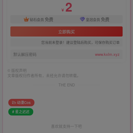
2
￥
免费
免费
钻石会员
皇冠会员
立即购买
您当前未登录！建议登陆后购买，可保存购买订单
默认解压密码
www.kxlm.xyz
©
版权声明
文章版权归作者所有，未经允许请勿转载。
THE END
动漫Cos
# 星之迟迟
喜欢就支持一下吧