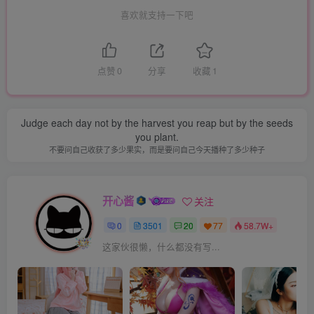
喜欢就支持一下吧
点赞
0
分享
收藏
1
Judge each day not by the harvest you reap but by the seeds
you plant.
不要问自己收获了多少果实，而是要问自己今天播种了多少种子
开心酱
关注
0
3501
20
77
58.7W+
这家伙很懒，什么都没有写...