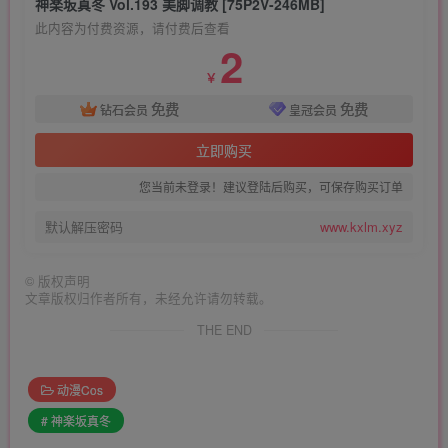
神楽坂真冬 Vol.193 美脚调教 [75P2V-246MB]
此内容为付费资源，请付费后查看
2
￥
免费
免费
钻石会员
皇冠会员
立即购买
您当前未登录！建议登陆后购买，可保存购买订单
默认解压密码
www.kxlm.xyz
©
版权声明
文章版权归作者所有，未经允许请勿转载。
THE END
动漫Cos
# 神楽坂真冬