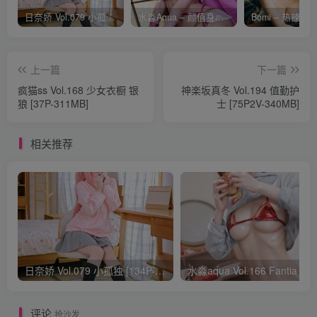
日奈娇 Vol.079 小孤独 [134P-1.84GB]
水淼Aqua – 颜值身材双在线 火爆日本 Cos写真作品合集
上一篇
下一篇
疯猫ss Vol.168 少女衣橱 银
神楽坂真冬 Vol.194 值勤护
狼 [37P-311MB]
士 [75P2V-340MB]
相关推荐
日奈娇 Vol.079 小孤独 [134P-1.84GB]
水淼aqua Vol.166 Fantia 24年03月会员
评论
抢沙发