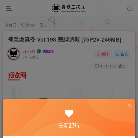
首页
动漫Cos
正文
神楽坂真冬 Vol.193 美脚调教 [75P2V-246MB]
开心酱
关注
私信
2年前发布
0
106
0
预览图
重新起航