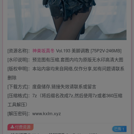
[资源名称]：
神楽坂真冬
Vol.193 美脚调教 [75P2V-246MB]
[水印说明]：预览图有压缩,套图内均为原版无水印高清大图
[版权申明]：本站内容均来自网络,仅作分享,如有问题请联系
删除
[下载方式]：度盘储存,链接失效请联系或留言
[压缩格式]：7z（将后缀名改成7z,然后使用7z或者360压缩
工具解压）
[解压密码]：www.kxlm.xyz
付费资源
已售 1