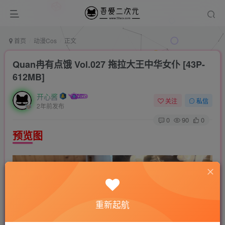
首页
动漫Cos
正文
Quan冉有点饿 Vol.027 拖拉大王中华女仆 [43P-
612MB]
开心酱
关注
私信
2年前发布
0
90
0
预览图
重新起航