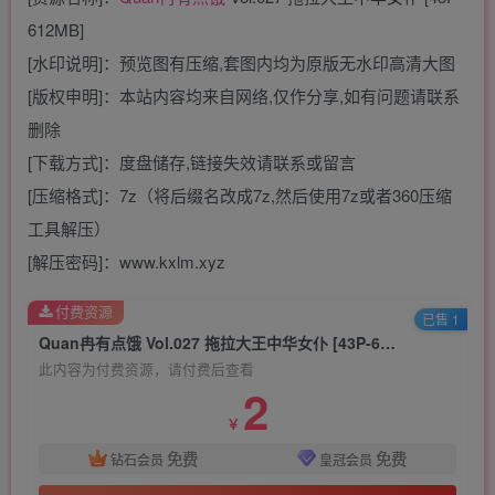
612MB]
[水印说明]：预览图有压缩,套图内均为原版无水印高清大图
[版权申明]：本站内容均来自网络,仅作分享,如有问题请联系
删除
[下载方式]：度盘储存,链接失效请联系或留言
[压缩格式]：7z（将后缀名改成7z,然后使用7z或者360压缩
工具解压）
[解压密码]：www.kxlm.xyz
付费资源
已售 1
Quan冉有点饿 Vol.027 拖拉大王中华女仆 [43P-612MB]
此内容为付费资源，请付费后查看
2
￥
免费
免费
钻石会员
皇冠会员