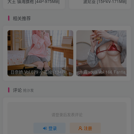
大王 镇海旗袍 [44P-975MB]
波尼亚 [15P4V-171MB]
相关推荐
日奈娇 Vol.079 小孤独 [134P-1.84GB]
水淼aqua Vol.166 Fantia 24年03月会员
评论
抢沙发
请登录后发表评论
登录
注册