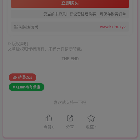
立即购买
您当前未登录！建议登陆后购买，可保存购买订单
默认解压密码
www.kxlm.xyz
©
版权声明
文章版权归作者所有，未经允许请勿转载。
THE END
动漫Cos
# Quan冉有点饿
喜欢就支持一下吧
点赞
0
分享
收藏
1