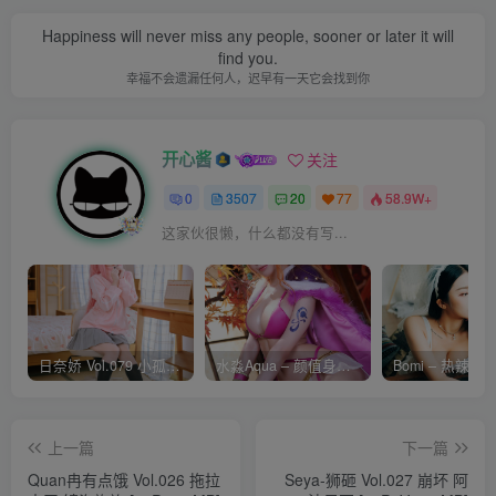
Happiness will never miss any people, sooner or later it will
find you.
幸福不会遗漏任何人，迟早有一天它会找到你
开心酱
关注
0
3507
20
77
58.9W+
这家伙很懒，什么都没有写...
日奈娇 Vol.079 小孤独 [134P-1.84GB]
水淼Aqua – 颜值身材双在线 火爆日本 Cos写真作品合集
上一篇
下一篇
Quan冉有点饿 Vol.026 拖拉
Seya-狮砸 Vol.027 崩坏 阿