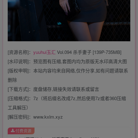
[资源名称]：
yuuhui玉汇
Vol.094 杀手妻子 [139P-735MB]
[水印说明]：预览图有压缩,套图内均为原版无水印高清大图
[版权申明]：本站内容均来自网络,仅作分享,如有问题请联系
删除
[下载方式]：度盘储存,链接失效请联系或留言
[压缩格式]：7z（将后缀名改成7z,然后使用7z或者360压缩
工具解压）
[解压密码]：www.kxlm.xyz
付费资源