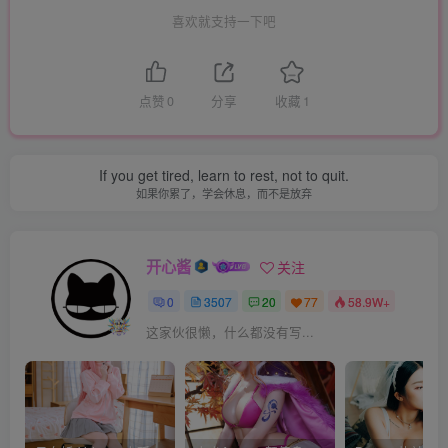
喜欢就支持一下吧
点赞
0
分享
收藏
1
If you get tired, learn to rest, not to quit.
如果你累了，学会休息，而不是放弃
开心酱
关注
0
3507
20
77
58.9W+
这家伙很懒，什么都没有写...