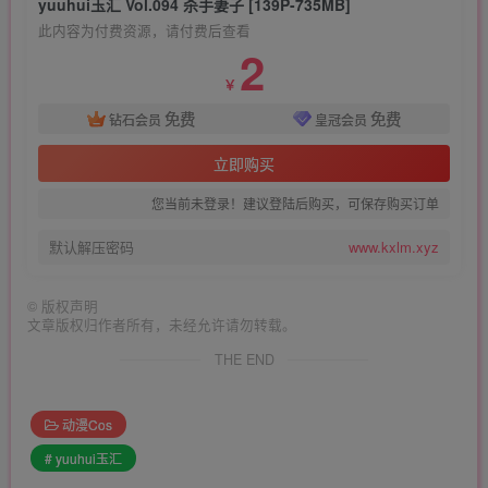
yuuhui玉汇 Vol.094 杀手妻子 [139P-735MB]
此内容为付费资源，请付费后查看
2
￥
免费
免费
钻石会员
皇冠会员
立即购买
您当前未登录！建议登陆后购买，可保存购买订单
默认解压密码
www.kxlm.xyz
©
版权声明
文章版权归作者所有，未经允许请勿转载。
THE END
动漫Cos
# yuuhui玉汇