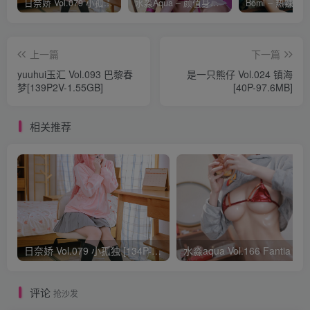
日奈娇 Vol.079 小孤独 [134P-1.84GB]
水淼Aqua – 颜值身材双在线 火爆日本 Cos写真作品合集
上一篇
下一篇
yuuhui玉汇 Vol.093 巴黎春
是一只熊仔 Vol.024 镇海
梦[139P2V-1.55GB]
[40P-97.6MB]
相关推荐
日奈娇 Vol.079 小孤独 [134P-1.84GB]
水淼aqua Vol.166 Fantia 24年03月会员
评论
抢沙发