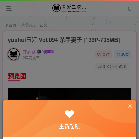
首页
动漫Cos
正文
yuuhui玉汇 Vol.094 杀手妻子 [139P-735MB]
开心酱
关注
私信
2年前发布
0
96
0
预览图
重新起航