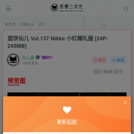
首页
动漫Cos
正文
面饼仙儿 Vol.137 Nikke 小红帽礼服 [24P-
245MB]
开心酱
关注
私信
1年前发布
0
66
0
预览图
重新起航