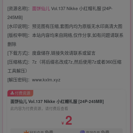
[资源名称]：
面饼仙儿
Vol.137 Nikke 小红帽礼服 [24P-
245MB]
[水印说明]：预览图有压缩,套图内均为原版无水印高清大图
[版权申明]：本站内容均来自网络,仅作分享,如有问题请联系
删除
[下载方式]：度盘储存,链接失效请联系或留言
[压缩格式]：7z（将后缀名改成7z,然后使用7z或者360压缩
工具解压）
[解压密码]：www.kxlm.xyz
付费资源
面饼仙儿 Vol.137 Nikke 小红帽礼服 [24P-245MB]
此内容为付费资源，请付费后查看
2
￥
免费
免费
钻石会员
皇冠会员