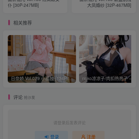
仆 [30P-247MB]
大凤婚纱 [32P-467MB]
相关推荐
日奈娇 Vol.079 小孤独 [134P-1.84GB]
rioko凉凉子/肉扣热
评论
抢沙发
请登录后发表评论
登录
注册