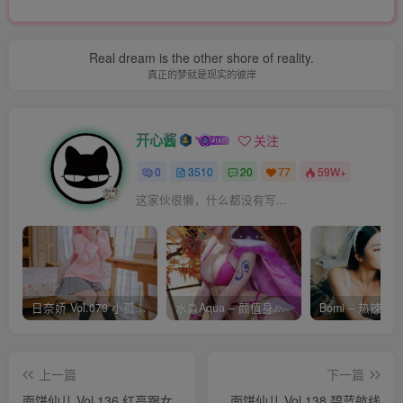
Real dream is the other shore of reality.
真正的梦就是现实的彼岸
开心酱
关注
0
3510
20
77
59W+
这家伙很懒，什么都没有写...
日奈娇 Vol.079 小孤独 [134P-1.84GB]
水淼Aqua – 颜值身材双在线 火爆日本 Cos写真作品合集
上一篇
下一篇
面饼仙儿 Vol.136 红高跟女
面饼仙儿 Vol.138 碧蓝航线