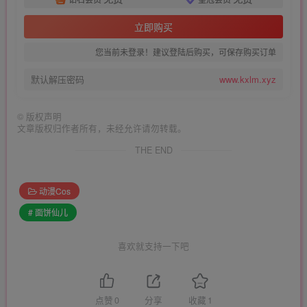
立即购买
您当前未登录！建议登陆后购买，可保存购买订单
默认解压密码
www.kxlm.xyz
©
版权声明
文章版权归作者所有，未经允许请勿转载。
THE END
动漫Cos
# 面饼仙儿
喜欢就支持一下吧
点赞
0
分享
收藏
1