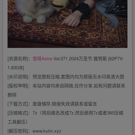
[资源名称]：
雪晴Astra
Vol.071 2024万圣节 雅努斯 [62P7V-
1.83GB]
[水印说明]：预览图有压缩,套图内均为原版无水印高清大图
[版权申明]：本站内容均来自网络,仅作分享,如有问题请联系
删除
[下载方式]：度盘储存,链接失效请联系或留言
[压缩格式]：7z（将后缀名改成7z,然后使用7z或者360压缩
工具解压）
[解压密码]：www.kxlm.xyz