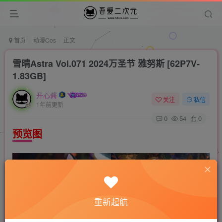
首页
动漫Cos
正文
雪晴Astra Vol.071 2024万圣节 雅努斯 [62P7V-
1.83GB]
开心酱
关注
私信
1年前更新
0
54
0
预览图
重新起航