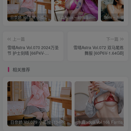
日奈娇 Vol.079 小孤独 [134P-1.84GB]
水淼Aqua – 颜值身材双在线 火爆日本 Cos写真作品合集
上一篇
下一篇
雪晴Astra Vol.070 2024万圣
雪晴Astra Vol.072 双马尾练
节 护士刻晴 [66P4V-
舞服 [60P6V-1.64GB]
1.90GB]
相关推荐
日奈娇 Vol.079 小孤独 [134P-1.84GB]
水淼aqua Vol.166 Fantia 24年03月会员