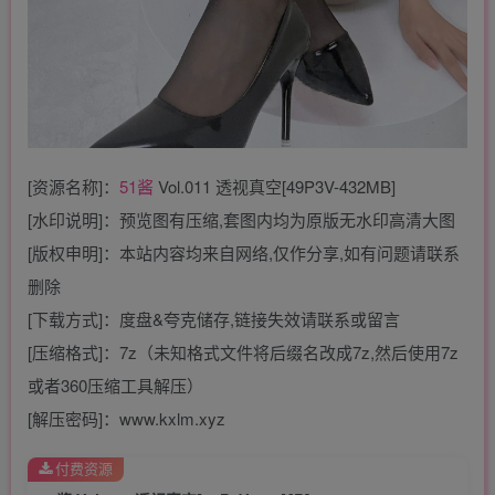
[资源名称]：
51酱
Vol.011 透视真空[49P3V-432MB]
[水印说明]：预览图有压缩,套图内均为原版无水印高清大图
[版权申明]：本站内容均来自网络,仅作分享,如有问题请联系
删除
[下载方式]：度盘&夸克储存,链接失效请联系或留言
[压缩格式]：7z（未知格式文件将后缀名改成7z,然后使用7z
或者360压缩工具解压）
[解压密码]：www.kxlm.xyz
付费资源