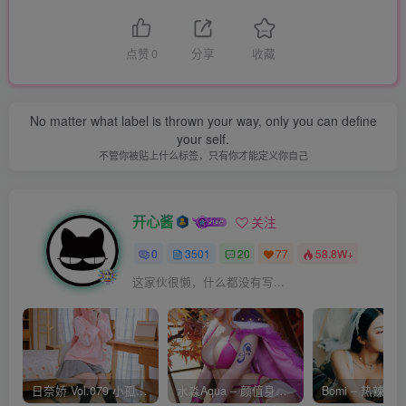
点赞
0
分享
收藏
No matter what label is thrown your way, only you can define
your self.
不管你被贴上什么标签，只有你才能定义你自己
开心酱
关注
0
3501
20
77
58.8W+
这家伙很懒，什么都没有写...
日奈娇 Vol.079 小孤独 [134P-1.84GB]
水淼Aqua – 颜值身材双在线 火爆日本 Cos写真作品合集