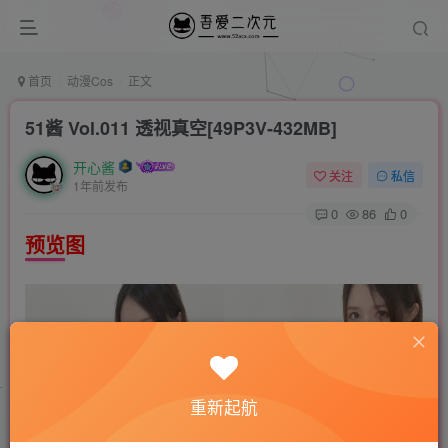
首页
动漫Cos
正文
51酱 Vol.011 透视真空[49P3V-432MB]
开心酱
关注
私信
1年前发布
0
86
0
预览图
重新起航