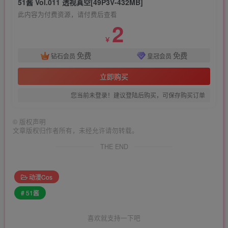
51酱 Vol.011 透视真空[49P3V-432MB]
此内容为付费资源，请付费后查看
2
￥
免费
免费
钻石会员
皇冠会员
立即购买
您当前未登录！建议登陆后购买，可保存购买订单
©
版权声明
文章版权归作者所有，未经允许请勿转载。
THE END
动漫Cos
# 51酱
喜欢就支持一下吧