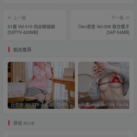
上一篇
下一篇
51酱 Vol.010 肉丝眼镜娘
Cien恩恩 Vol.008 歌住樱子
[52P7V-420MB]
[34P-54MB]
相关推荐
日奈娇 Vol.079 小孤独 [134P-1.84GB]
水淼aqua Vol.166 Fantia 24年03月会员
评论
抢沙发