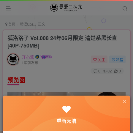
首页
动漫Cos
正文
狐洛洛子 Vol.008 24年06月限定 清楚系黑长直
[40P-750MB]
开心酱
关注
私信
1年前发布
0
82
0
预览图
重新起航