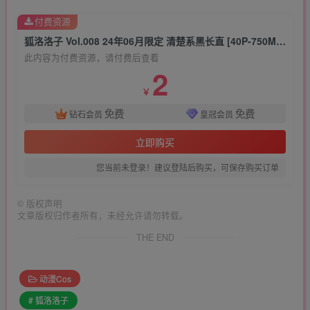
付费资源
狐洛洛子 Vol.008 24年06月限定 清楚系黑长直 [40P-750MB]
此内容为付费资源，请付费后查看
2
￥
免费
免费
钻石会员
皇冠会员
立即购买
您当前未登录！建议登陆后购买，可保存购买订单
©
版权声明
文章版权归作者所有，未经允许请勿转载。
THE END
动漫Cos
# 狐洛洛子