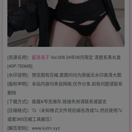
[资源名称]：
狐洛洛子
Vol.008 24年06月限定 清楚系黑长直
[40P-750MB]
[水印说明]：预览图有压缩,套图内均为原版无水印高清大图
[版权申明]：本站内容均来自网络,仅作分享,如有问题请联系
删除
[下载方式]：度盘&夸克储存,链接失效请联系或留言
[压缩格式]：7z（未知格式文件将后缀名改成7z,然后使用7z
或者360压缩工具解压）
[解压密码]：www.kxlm.xyz