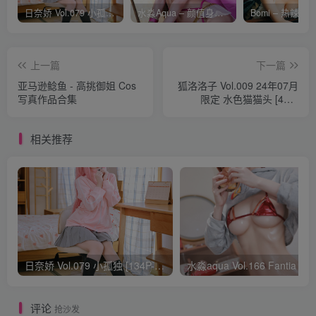
日奈娇 Vol.079 小孤独 [134P-1.84GB]
水淼Aqua – 颜值身材双在线 火爆日本 Cos写真作品合集
上一篇
下一篇
亚马逊鲶鱼 - 高挑御姐 Cos
狐洛洛子 Vol.009 24年07月
写真作品合集
限定 水色猫猫头 [40P-
702MB]
相关推荐
日奈娇 Vol.079 小孤独 [134P-1.84GB]
水淼aqua Vol.166 Fantia 24年03月会员
评论
抢沙发