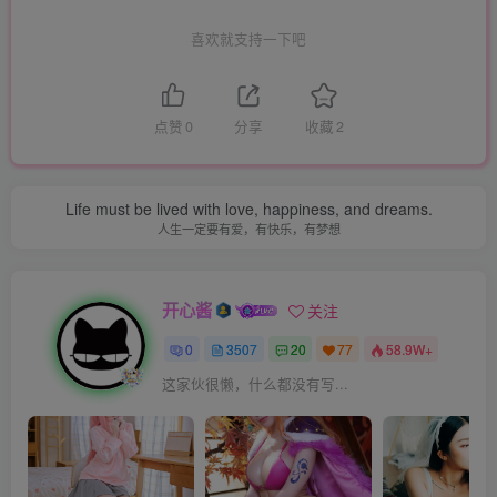
喜欢就支持一下吧
点赞
0
分享
收藏
2
Life must be lived with love, happiness, and dreams.
人生一定要有爱，有快乐，有梦想
开心酱
关注
0
3507
20
77
58.9W+
这家伙很懒，什么都没有写...