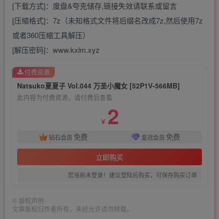
[下载方式]：度盘&夸克储存,链接失效请联系或留言
[压缩格式]：7z（未知格式文件将后缀名改成7z,然后使用7z
或者360压缩工具解压）
[解压密码]：www.kxlm.xyz
付费资源
Natsuko夏夏子 Vol.044 万圣小魔女 [52P1V-566MB]
此内容为付费资源，请付费后查看
2
￥
免费
免费
钻石会员
皇冠会员
立即购买
您当前未登录！建议登陆后购买，可保存购买订单
©
版权声明
文章版权归作者所有，未经允许请勿转载。