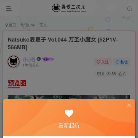
首页
动漫Cos
正文
Natsuko夏夏子 Vol.044 万圣小魔女 [52P1V-
566MB]
开心酱
关注
私信
1年前发布
0
55
0
预览图
重新起航