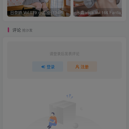
日奈娇 Vol.079 小孤独 [134P-1.84GB]
水淼aqua Vol.166 Fantia 24年03月会员
评论
抢沙发
请登录后发表评论
登录
注册