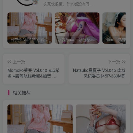
这家伙很懒，什么都没有写...
日奈娇 Vol.079 小孤独 [134P-1.84GB]
水淼Aqua – 颜值身材双在线 火爆日本 Cos写真作品合集
上一篇
下一篇
Momoko葵葵 Vol.040 &瓜希
Natsuko夏夏子 Vol.045 废墟
酱 +碧蓝航线赤城&加贺 礼
风纪委员 [45P-369MB]
服 [46P-441MB]
相关推荐