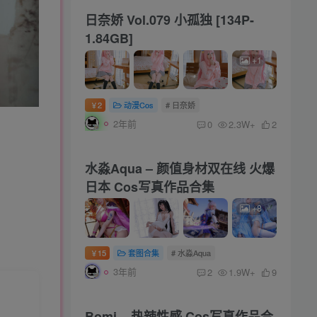
日奈娇 Vol.079 小孤独 [134P-
1.84GB]
+1
2
动漫Cos
# 日奈娇
￥
2年前
0
2.3W+
2
水淼Aqua – 颜值身材双在线 火爆
日本 Cos写真作品合集
+8
15
套图合集
# 水淼Aqua
￥
3年前
2
1.9W+
9
Bomi – 热辣性感 Cos写真作品合