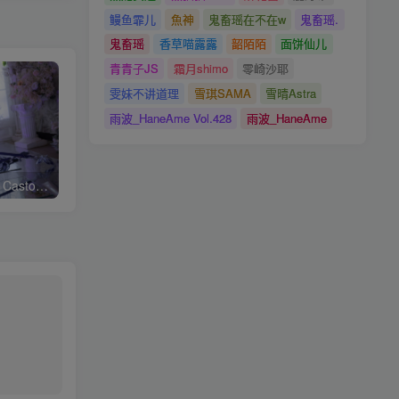
鳗鱼霏儿
魚神
鬼畜瑶在不在w
鬼畜瑶.
鬼畜瑶
香草喵露露
韶陌陌
面饼仙儿
青青子JS
霜月shimo
零崎沙耶
雯妹不讲道理
雪琪SAMA
雪晴Astra
雨波_HaneAme Vol.428
雨波_HaneAme
水淼aqua Vol.242 遐蝶 Castorice[90P-192M]
Sayo Momo Vol.037 Your girlfriend [70P13V-859MB]