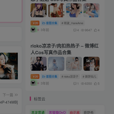
+8
20
套图合集
# 雨波_HaneAme
￥
3年前
4
9647
4
rioko凉凉子/肉扣热热子 – 微博红
人Cos写真作品合集
+8
Bomi – 热辣性感 Cos写真作品合集
蠢沫沫 – 微博红人Cos写真作品合集
雨波_HaneAme – 身材火爆的性感小姐姐 Cos写真作品合集
20
套图合集
# rioko凉凉子
# 面饼仙儿
￥
3年前
1
6350
5
下一篇
标签云
4P-474MB]
黑龙贯通
黑猫猫OvO
麻花酱
鹿野希