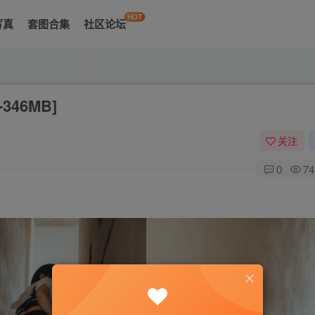
HOT
写真
套图合集
社区论坛
-346MB]
关注
0
74