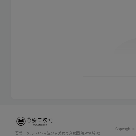
Copyright ©
吾爱二次元52acx专注分享美女写真套图,绝对领域,微