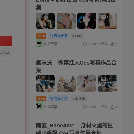
集
+8
10
套图合集
# Bomi
￥
2年前
0
1.2W+
4
买订单
蠢沫沫 – 微博红人Cos写真作品合
集
+8
20
套图合集
# 蠢沫沫
￥
3年前
0
1.1W+
3
雨波_HaneAme – 身材火爆的性
感小姐姐 Cos写真作品合集