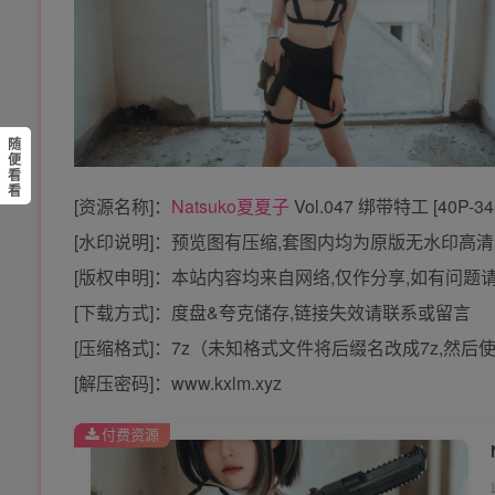
随
便
看
看
[资源名称]：
Natsuko夏夏子
Vol.047 绑带特工 [40P-34
[水印说明]：预览图有压缩,套图内均为原版无水印高
[版权申明]：本站内容均来自网络,仅作分享,如有问题
[下载方式]：度盘&夸克储存,链接失效请联系或留言
[压缩格式]：7z（未知格式文件将后缀名改成7z,然后
[解压密码]：www.kxlm.xyz
付费资源