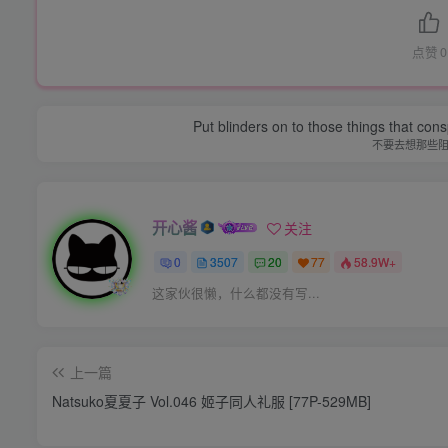
点赞
0
Put blinders on to those things that con
不要去想那些
开心酱
关注
0
3507
20
77
58.9W+
这家伙很懒，什么都没有写...
上一篇
Natsuko夏夏子 Vol.046 姬子同人礼服 [77P-529MB]