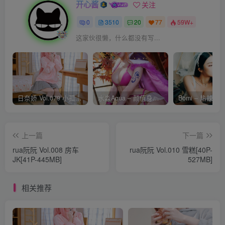
开心酱
关注
0
3510
20
77
59W+
这家伙很懒，什么都没有写...
日奈娇 Vol.079 小孤独 [134P-1.84GB]
水淼Aqua – 颜值身材双在线 火爆日本 Cos写真作品合集
上一篇
下一篇
rua阮阮 Vol.008 房车
rua阮阮 Vol.010 雪糕[40P-
JK[41P-445MB]
527MB]
相关推荐