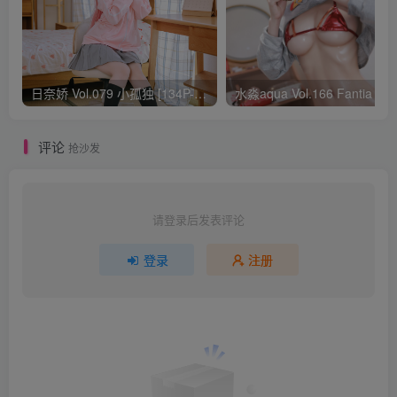
日奈娇 Vol.079 小孤独 [134P-1.84GB]
水淼aqua Vol.166 Fantia 24年03月会员
评论
抢沙发
请登录后发表评论
登录
注册