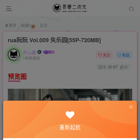
首页
动漫Cos
正文
rua阮阮 Vol.009 失乐园[55P-720MB]
开心酱
关注
私信
1年前发布
0
67
0
预览图
重新起航