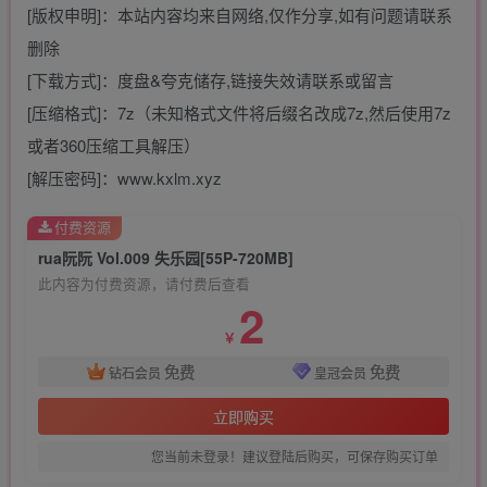
[版权申明]：本站内容均来自网络,仅作分享,如有问题请联系
删除
[下载方式]：度盘&夸克储存,链接失效请联系或留言
[压缩格式]：7z（未知格式文件将后缀名改成7z,然后使用7z
或者360压缩工具解压）
[解压密码]：www.kxlm.xyz
付费资源
rua阮阮 Vol.009 失乐园[55P-720MB]
此内容为付费资源，请付费后查看
2
￥
免费
免费
钻石会员
皇冠会员
立即购买
您当前未登录！建议登陆后购买，可保存购买订单