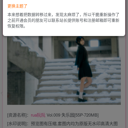
更换主题了
本来想着把数据转移过来，发现太麻烦了，所以干脆重新操作了
之前开通会员的朋友可以联系站长提供账号和注册邮箱即可重新
恢复权限。
[资源名称]：
rua阮阮
Vol.009 失乐园[55P-720MB]
[水印说明]：预览图有压缩,套图内均为原版无水印高清大图