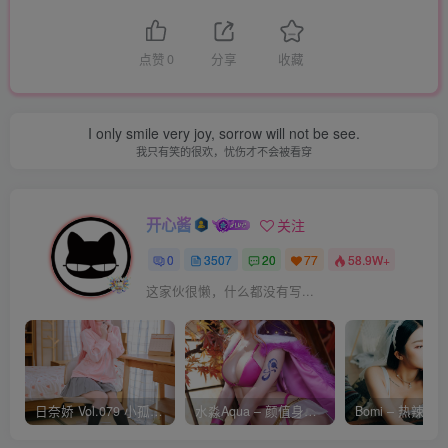
点赞
0
分享
收藏
I only smile very joy, sorrow will not be see.
我只有笑的很欢，忧伤才不会被看穿
开心酱
关注
0
3507
20
77
58.9W+
这家伙很懒，什么都没有写...
日奈娇 Vol.079 小孤独 [134P-1.84GB]
水淼Aqua – 颜值身材双在线 火爆日本 Cos写真作品合集