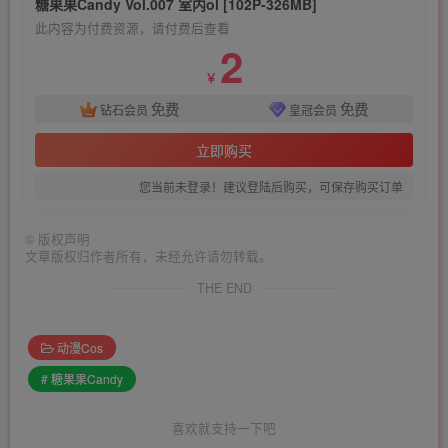
糖果果Candy Vol.007 室内ol [102P-326MB]
此内容为付费资源，请付费后查看
2
￥
免费
免费
钻石会员
皇冠会员
立即购买
您当前未登录！建议登陆后购买，可保存购买订单
©
版权声明
文章版权归作者所有，未经允许请勿转载。
THE END
动漫Cos
# 糖果果Candy
喜欢就支持一下吧