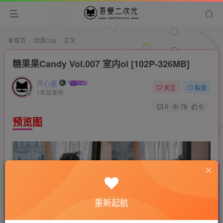
首页
动漫Cos
正文
糖果果Candy Vol.007 室内ol [102P-326MB]
开心酱
关注
私信
1年前发布
0
78
0
预览图
重新起航