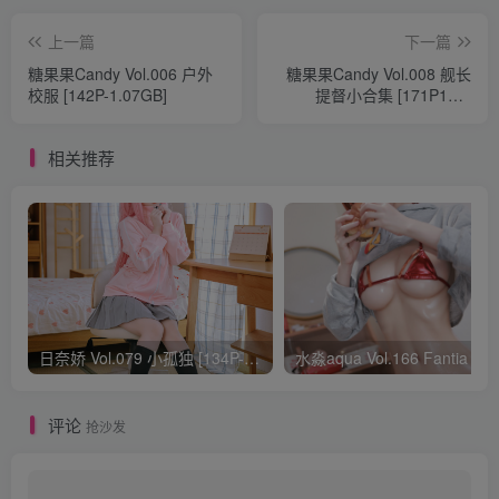
上一篇
下一篇
糖果果Candy Vol.006 户外
糖果果Candy Vol.008 舰长
校服 [142P-1.07GB]
提督小合集 [171P10V-
1.67GB]
相关推荐
日奈娇 Vol.079 小孤独 [134P-1.84GB]
水淼aqua Vol.166 Fantia 24年03月会员
评论
抢沙发