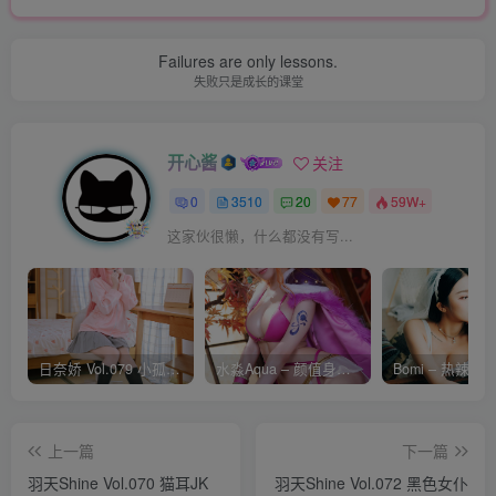
Failures are only lessons.
失败只是成长的课堂
开心酱
关注
0
3510
20
77
59W+
这家伙很懒，什么都没有写...
日奈娇 Vol.079 小孤独 [134P-1.84GB]
水淼Aqua – 颜值身材双在线 火爆日本 Cos写真作品合集
上一篇
下一篇
羽天Shine Vol.070 猫耳JK
羽天Shine Vol.072 黑色女仆