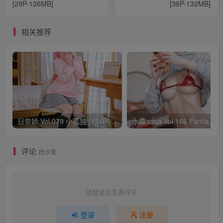
[29P-126MB]
[36P-132MB]
相关推荐
日奈娇 Vol.079 小孤独 [134P-1.84GB]
水淼aqua Vol.166 Fantia 24年03月会员
评论
抢沙发
请登录后发表评论
登录
注册