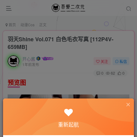
首页
动漫Cos
正文
羽天Shine Vol.071 白色毛衣写真 [112P4V-
659MB]
开心酱
关注
私信
1年前发布
0
62
0
预览图
重新起航