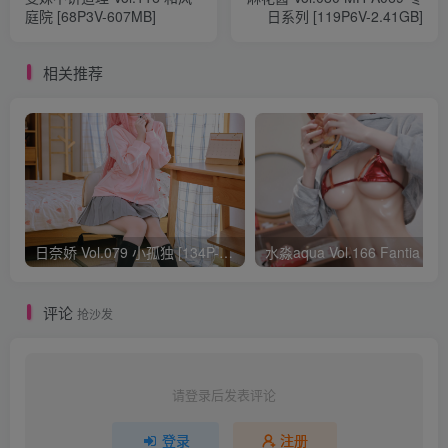
庭院 [68P3V-607MB]
日系列 [119P6V-2.41GB]
相关推荐
日奈娇 Vol.079 小孤独 [134P-1.84GB]
水淼aqua Vol.166 Fantia 24年03月会员
评论
抢沙发
请登录后发表评论
登录
注册