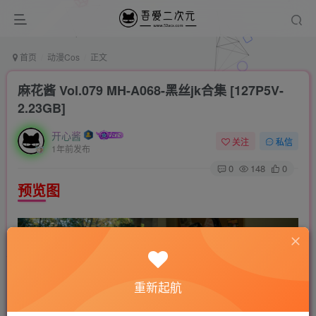
首页
动漫Cos
正文
麻花酱 Vol.079 MH-A068-黑丝jk合集 [127P5V-
2.23GB]
开心酱
关注
私信
1年前发布
0
148
0
预览图
重新起航