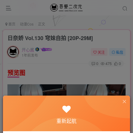
首页
动漫Cos
正文
日奈娇 Vol.130 穹妹自拍 [20P-29M]
开心酱
关注
私信
1年前发布
0
475
0
预览图
重新起航