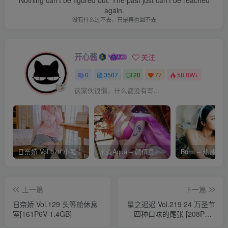
Nothing can't be figured out. The past just can't be reached
again.
没有什么过不去，只是再也回不去
开心酱
关注
0
3507
20
77
58.8W+
这家伙很懒，什么都没有写...
日奈娇 Vol.079 小孤独 [134P-1.84GB]
水淼Aqua – 颜值身材双在线 火爆日本 Cos写真作品合集
上一篇
下一篇
日奈娇 Vol.129 头等舱休息
星之迟迟 Vol.219 24 万圣节
室[161P6V-1.4GB]
四种口味的尾张 [208P2V-
3.99GB]