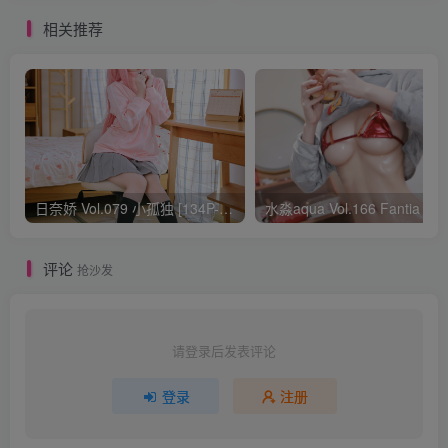
相关推荐
日奈娇 Vol.079 小孤独 [134P-1.84GB]
水淼aqua Vol.166 Fantia 24年03月会员
评论
抢沙发
请登录后发表评论
登录
注册