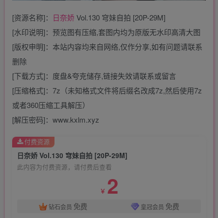
[资源名称]：
日奈娇
Vol.130 穹妹自拍 [20P-29M]
[水印说明]：预览图有压缩,套图内均为原版无水印高清大图
[版权申明]：本站内容均来自网络,仅作分享,如有问题请联系
删除
[下载方式]：度盘&夸克储存,链接失效请联系或留言
[压缩格式]：7z（未知格式文件将后缀名改成7z,然后使用7z
或者360压缩工具解压）
[解压密码]：www.kxlm.xyz
付费资源
日奈娇 Vol.130 穹妹自拍 [20P-29M]
此内容为付费资源，请付费后查看
2
￥
免费
免费
钻石会员
皇冠会员