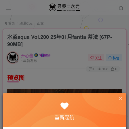
首页
动漫Cos
正文
水淼aqua Vol.200 25年01月fantia 蒂法 [67P-
90MB]
开心酱
关注
私信
1年前发布
0
123
0
预览图
重新起航