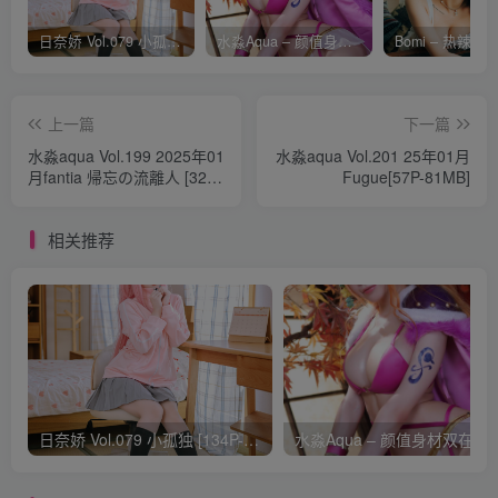
日奈娇 Vol.079 小孤独 [134P-1.84GB]
水淼Aqua – 颜值身材双在线 火爆日本 Cos写真作品合集
上一篇
下一篇
水淼aqua Vol.199 2025年01
水淼aqua Vol.201 25年01月
月fantia 帰忘の流離人 [32P-
Fugue[57P-81MB]
48MB]
相关推荐
日奈娇 Vol.079 小孤独 [134P-1.84GB]
水淼Aqua –