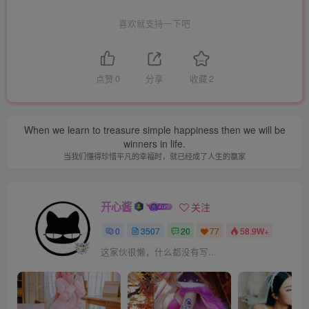
喜欢就支持一下吧
点赞
0
分享
收藏
2
When we learn to treasure simple happiness then we will be
winners in life.
当我们懂得珍惜平凡的幸福时，就已经成了人生的赢家
开心酱
关注
0
3507
20
77
58.9W+
这家伙很懒，什么都没有写...