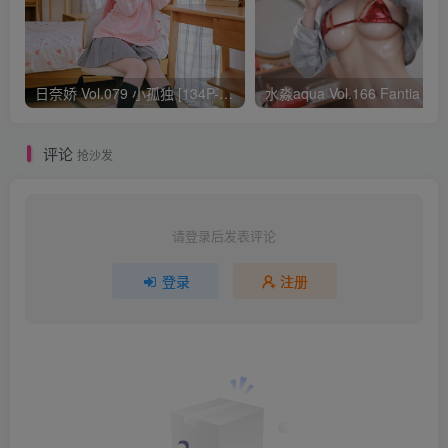
日奈娇 Vol.079 小孤独 [134P-1.84GB]
水淼aqua Vol.166 Fantia 24年03月会员
评论
抢沙发
请登录后发表评论
登录
注册