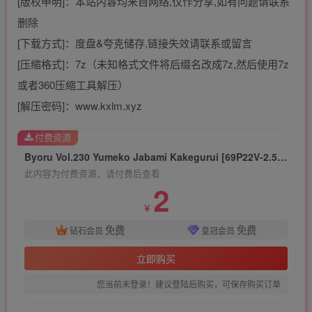
[版权申明]：本站内容均来自网络,仅作分享,如有问题请联系
删除
[下载方式]：度盘&夸克储存,链接失效请联系或留言
[压缩格式]：7z（未知格式文件将后缀名改成7z,然后使用7z
或者360压缩工具解压）
[解压密码]：www.kxlm.xyz
付费资源
Byoru Vol.230 Yumeko Jabami Kakegurui [69P22V-2.57GB]
此内容为付费资源，请付费后查看
2
￥
免费
免费
钻石会员
皇冠会员
立即购买
您当前未登录！建议登陆后购买，可保存购买订单