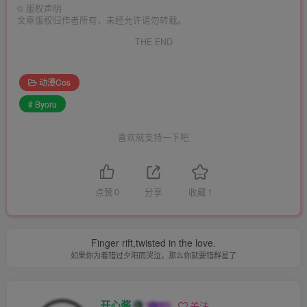
©
版权声明
文章版权归作者所有，未经允许请勿转载。
THE END
动漫Cos
# Byoru
喜欢就支持一下吧
点赞
0
分享
收藏
1
Finger rift,twisted in the love.
如果你为着错过夕阳而哭泣，那么你就要错群星了
开心酱
关注