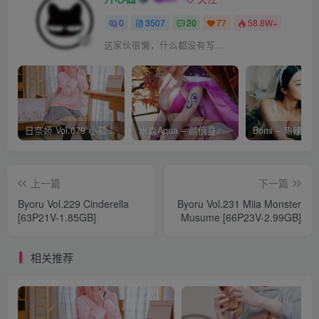
0
3507
20
77
58.8W+
这家伙很懒，什么都没有写...
日奈娇 Vol.079 小孤独 [134P-1.84GB]
水淼Aqua – 颜值身材双在线 火爆日本 Cos写真作品合集
上一篇
下一篇
Byoru Vol.229 Cinderella
Byoru Vol.231 Miia Monster
[63P21V-1.85GB]
Musume [66P23V-2.99GB]
相关推荐