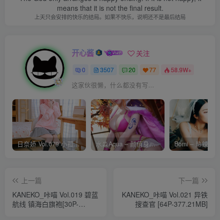
means that it is not the final result.
上天只会安排的快乐的结局。如果不快乐，说明还不是最后结局
开心酱
关注
0
3507
20
77
58.9W+
这家伙很懒，什么都没有写...
日奈娇 Vol.079 小孤独 [134P-1.84GB]
水淼Aqua – 颜值身材双在线 火爆日本 Cos写真作品合集
上一篇
下一篇
KANEKO_咔喵 Vol.019 碧蓝
KANEKO_咔喵 Vol.021 异铁
航线 镇海白旗袍[30P-
搜查官 [64P-377.21MB]
215MB]