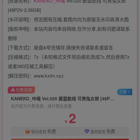
[资源名称]：
KANEKO_咔喵
Vol.020 碧蓝航线 可畏兔女郎
[48P2V-2.06GB]
[水印说明]：预览图有压缩,套图内均为原版无水印高清大图
[版权申明]：本站内容均来自网络,仅作分享,如有问题请联系
删除
[下载方式]：度盘&夸克储存,链接失效请联系或留言
[压缩格式]：7z（未知格式文件将后缀名改成7z,然后使用7z
或者360压缩工具解压）
[解压密码]：www.kxlm.xyz
付费资源
已售 1
KANEKO_咔喵 Vol.020 碧蓝航线 可畏兔女郎 [48P2V-2.06GB]
此内容为付费资源，请付费后查看
2
￥
免费
免费
钻石会员
皇冠会员