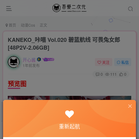
首页
动漫Cos
正文
KANEKO_咔喵 Vol.020 碧蓝航线 可畏兔女郎
[48P2V-2.06GB]
开心酱
关注
私信
1年前发布
0
111
0
预览图
重新起航