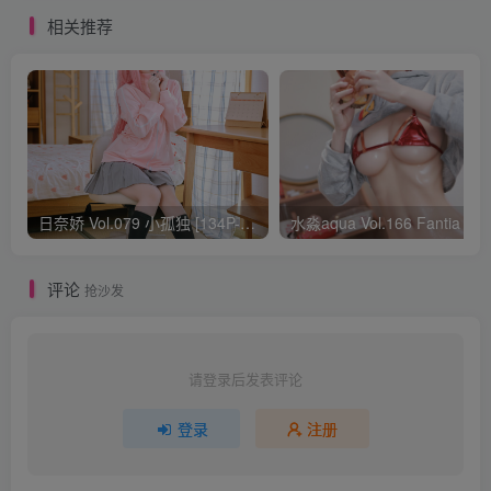
相关推荐
日奈娇 Vol.079 小孤独 [134P-1.84GB]
水淼aqua Vol.166 Fantia 24年03月会员
评论
抢沙发
请登录后发表评论
登录
注册