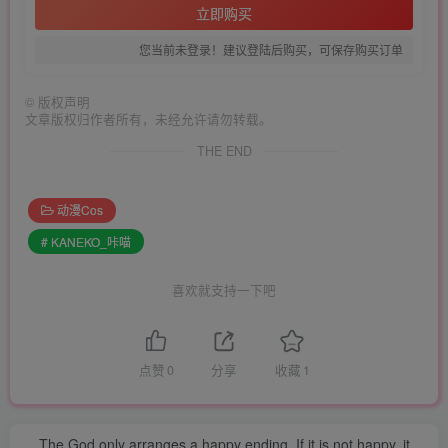
立即购买
您当前未登录！建议登陆后购买，可保存购买订单
©
版权声明
文章版权归作者所有，未经允许请勿转载。
THE END
动漫Cos
# KANEKO_咔喵
喜欢就支持一下吧
点赞
0
分享
收藏
1
The God only arranges a happy ending. If it is not happy, it