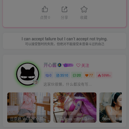
点赞
0
分享
收藏
I can accept failure but I can’t accept not trying.
可以接受暂时的失败，但绝对不能接受未曾奋斗过的自己
开心酱
关注
0
3510
20
77
59W+
这家伙很懒，什么都没有写...
日奈娇 Vol.079 小孤独 [134P-1.84GB]
水淼Aqua – 颜值身材双在线 火爆日本 Cos写真作品合集