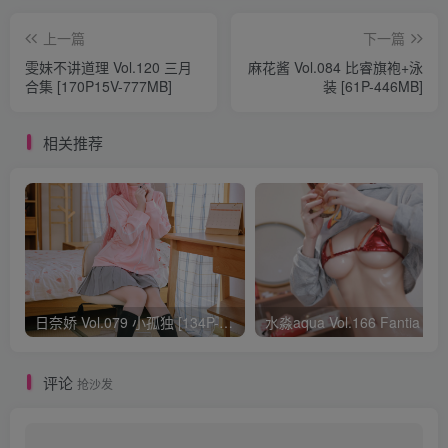
上一篇
下一篇
雯妹不讲道理 Vol.120 三月
麻花酱 Vol.084 比睿旗袍+泳
合集 [170P15V-777MB]
装 [61P-446MB]
相关推荐
日奈娇 Vol.079 小孤独 [134P-1.84GB]
水淼aqua Vol.166 Fantia 24年03月会员
评论
抢沙发