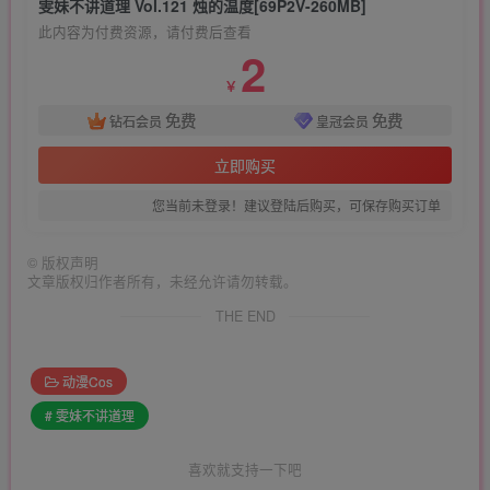
雯妹不讲道理 Vol.121 烛的温度[69P2V-260MB]
此内容为付费资源，请付费后查看
2
￥
免费
免费
钻石会员
皇冠会员
立即购买
您当前未登录！建议登陆后购买，可保存购买订单
©
版权声明
文章版权归作者所有，未经允许请勿转载。
THE END
动漫Cos
# 雯妹不讲道理
喜欢就支持一下吧