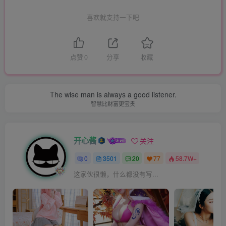
喜欢就支持一下吧
点赞
0
分享
收藏
The wise man is always a good listener.
智慧比财富更宝贵
开心酱
关注
0
3501
20
77
58.7W+
这家伙很懒，什么都没有写...