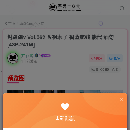
首页
动漫Cos
正文
封疆疆v Vol.062 ＆祖木子 碧蓝航线 能代 酒匂
[43P-241M]
开心酱
关注
私信
1年前发布
0
68
0
预览图
重新起航