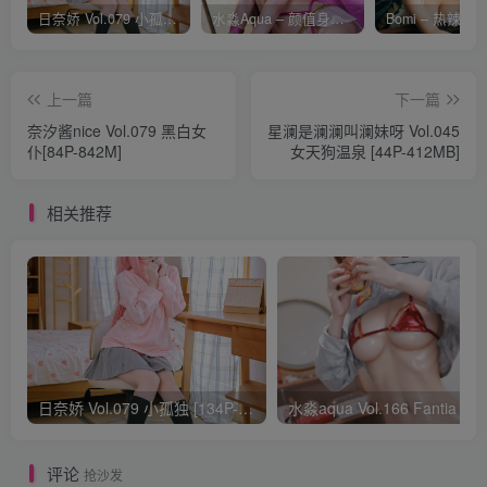
日奈娇 Vol.079 小孤独 [134P-1.84GB]
水淼Aqua – 颜值身材双在线 火爆日本 Cos写真作品合集
上一篇
下一篇
奈汐酱nice Vol.079 黑白女
星澜是澜澜叫澜妹呀 Vol.045
仆[84P-842M]
女天狗温泉 [44P-412MB]
相关推荐
日奈娇 Vol.079 小孤独 [134P-1.84GB]
水淼aqua Vol.166 Fantia 24年03月会员
评论
抢沙发