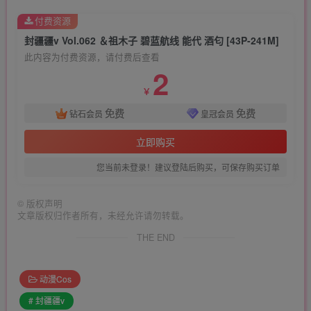
付费资源
封疆疆v Vol.062 ＆祖木子 碧蓝航线 能代 酒匂 [43P-241M]
此内容为付费资源，请付费后查看
2
￥
免费
免费
钻石会员
皇冠会员
立即购买
您当前未登录！建议登陆后购买，可保存购买订单
©
版权声明
文章版权归作者所有，未经允许请勿转载。
THE END
动漫Cos
# 封疆疆v