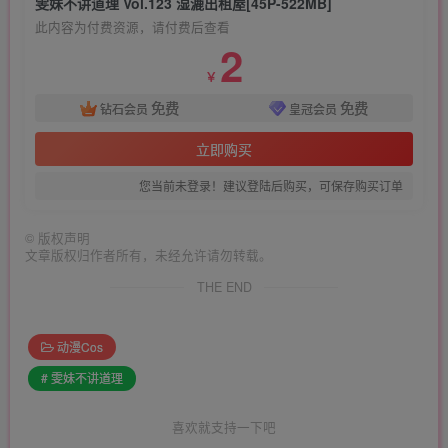
雯妹不讲道理 Vol.123 湿漉出租屋[45P-522MB]
此内容为付费资源，请付费后查看
2
￥
免费
免费
钻石会员
皇冠会员
立即购买
您当前未登录！建议登陆后购买，可保存购买订单
©
版权声明
文章版权归作者所有，未经允许请勿转载。
THE END
动漫Cos
# 雯妹不讲道理
喜欢就支持一下吧