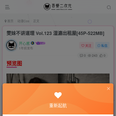
首页
动漫Cos
正文
雯妹不讲道理 Vol.123 湿漉出租屋[45P-522MB]
开心酱
关注
私信
1年前发布
0
243
0
预览图
重新起航