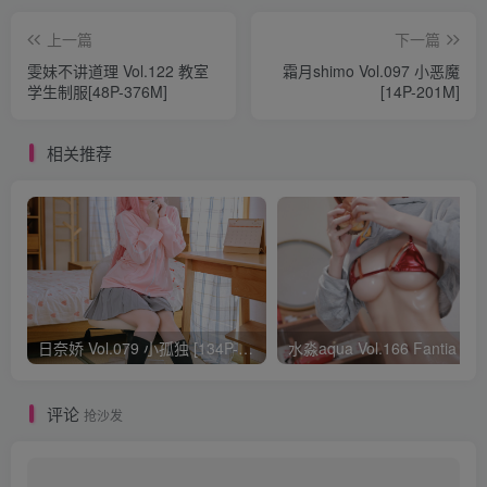
上一篇
下一篇
雯妹不讲道理 Vol.122 教室
霜月shimo Vol.097 小恶魔
学生制服[48P-376M]
[14P-201M]
相关推荐
日奈娇 Vol.079 小孤独 [134P-1.84GB]
水淼aqua Vol.166 Fantia 24年03月会员
评论
抢沙发