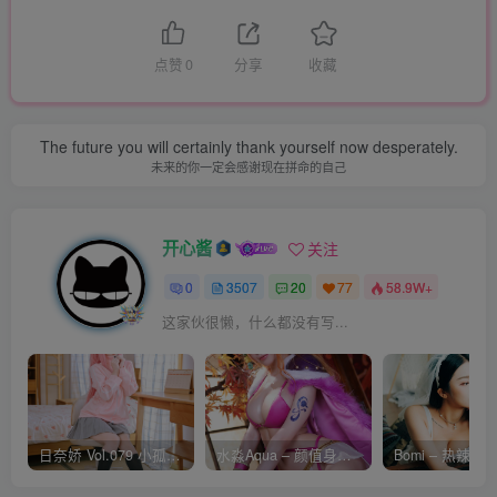
点赞
0
分享
收藏
The future you will certainly thank yourself now desperately.
未来的你一定会感谢现在拼命的自己
开心酱
关注
0
3507
20
77
58.9W+
这家伙很懒，什么都没有写...
日奈娇 Vol.079 小孤独 [134P-1.84GB]
水淼Aqua – 颜值身材双在线 火爆日本 Cos写真作品合集