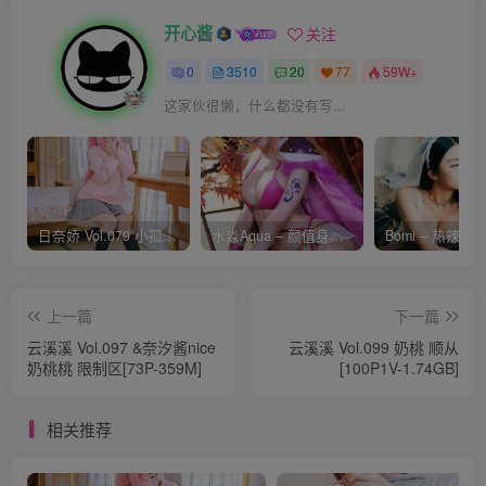
开心酱
关注
0
3510
20
77
59W+
这家伙很懒，什么都没有写...
日奈娇 Vol.079 小孤独 [134P-1.84GB]
水淼Aqua – 颜值身材双在线 火爆日本 Cos写真作品合集
上一篇
下一篇
云溪溪 Vol.097 &奈汐酱nice
云溪溪 Vol.099 奶桃 顺从
奶桃桃 限制区[73P-359M]
[100P1V-1.74GB]
相关推荐