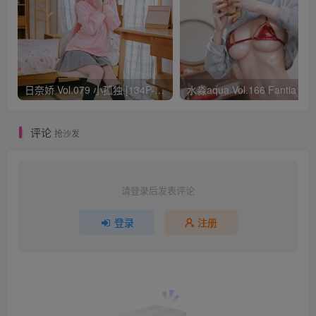
日奈娇 Vol.079 小孤独 [134P-1.84GB]
水淼aqua Vol.166 Fantia 24年03月会员
评论
抢沙发
请登录后发表评论
登录
注册