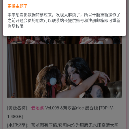
更换主题了
本来想着把数据转移过来，发现太麻烦了，所以干脆重新操作了
之前开通会员的朋友可以联系站长提供账号和注册邮箱即可重新
恢复权限。
[资源名称]：
云溪溪
Vol.098 &奈汐酱nice 晨昏线 [70P1V-
1.48GB]
[水印说明]：预览图有压缩,套图内均为原版无水印高清大图