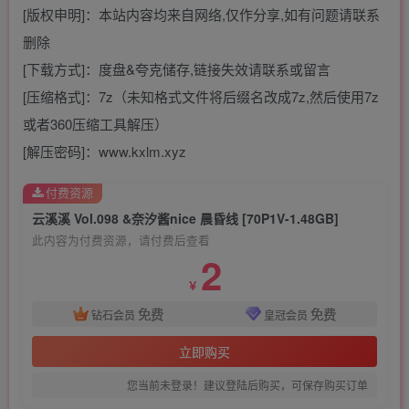
[版权申明]：本站内容均来自网络,仅作分享,如有问题请联系
删除
[下载方式]：度盘&夸克储存,链接失效请联系或留言
[压缩格式]：7z（未知格式文件将后缀名改成7z,然后使用7z
或者360压缩工具解压）
[解压密码]：www.kxlm.xyz
付费资源
云溪溪 Vol.098 &奈汐酱nice 晨昏线 [70P1V-1.48GB]
此内容为付费资源，请付费后查看
2
￥
免费
免费
钻石会员
皇冠会员
立即购买
您当前未登录！建议登陆后购买，可保存购买订单