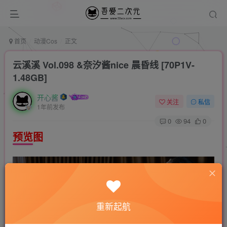
首页
动漫Cos
正文
云溪溪 Vol.098 &奈汐酱nice 晨昏线 [70P1V-
1.48GB]
开心酱
关注
私信
1年前发布
0
94
0
预览图
重新起航