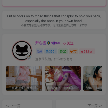
Put blinders on to those things that conspire to hold you back,
especially the ones in your own head.
不要去想那些阻碍你的事，尤其是那些自己想象出来的事
开心酱
关注
0
3501
20
77
58.8W+
这家伙很懒，什么都没有写...
日奈娇 Vol.079 小孤独 [134P-1.84GB]
水淼Aqua – 颜值身材双在线 火爆日本 Cos写真作品合集
上一篇
下一篇