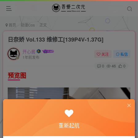
首页
动漫Cos
正文
日奈娇 Vol.133 维修工[139P4V-1.37G]
开心酱
关注
私信
1年前发布
0
46
0
预览图
重新起航