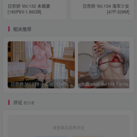
日奈娇 Vol.132 未婚妻
日奈娇 Vol.134 海军少女
[180P6V-1.86GB]
[47P-328M]
相关推荐
日奈娇 Vol.079 小孤独 [134P-1.84GB]
水淼aqua Vol.166 Fantia 24年03月会员
评论
抢沙发
请登录后发表评论