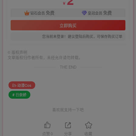
￥
免费
免费
钻石会员
皇冠会员
立即购买
您当前未登录！建议登陆后购买，可保存购买订单
©
版权声明
文章版权归作者所有，未经允许请勿转载。
THE END
动漫Cos
# 日奈娇
喜欢就支持一下吧
点赞
0
分享
收藏