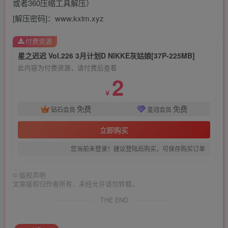
或者360压缩工具解压）
[解压密码]：www.kxlm.xyz
付费资源
星之迟迟 Vol.226 3月计划D NIKKE灰姑娘[37P-225MB]
此内容为付费资源，请付费后查看
2
￥
免费
免费
钻石会员
皇冠会员
立即购买
您当前未登录！建议登陆后购买，可保存购买订单
©
版权声明
文章版权归作者所有，未经允许请勿转载。
THE END