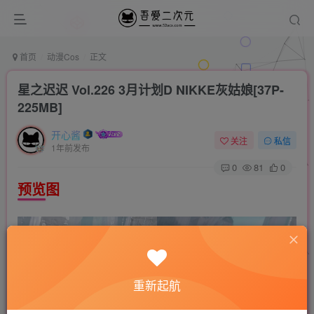
首页
动漫Cos
正文
星之迟迟 Vol.226 3月计划D NIKKE灰姑娘[37P-
225MB]
开心酱
关注
私信
1年前发布
0
81
0
预览图
重新起航