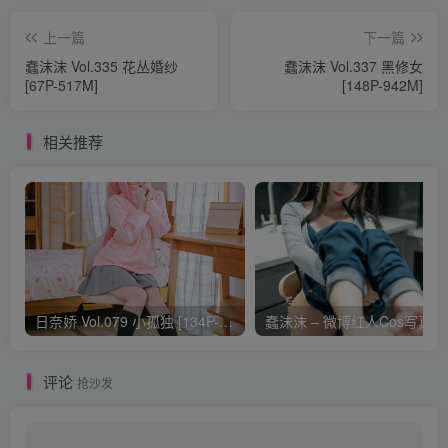
上一篇
下一篇
蠢沫沫 Vol.335 花丛婚纱
蠢沫沫 Vol.337 黑修女
[67P-517M]
[148P-942M]
相关推荐
日奈娇 Vol.079 小孤独 [134P-1.84GB]
蠢沫
评论
抢沙发