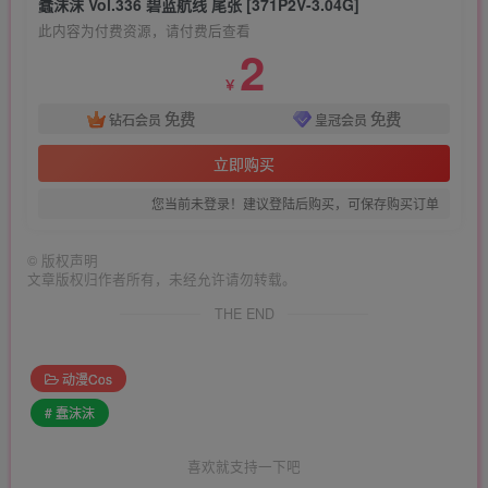
蠢沫沫 Vol.336 碧蓝航线 尾张 [371P2V-3.04G]
此内容为付费资源，请付费后查看
2
￥
免费
免费
钻石会员
皇冠会员
立即购买
您当前未登录！建议登陆后购买，可保存购买订单
©
版权声明
文章版权归作者所有，未经允许请勿转载。
THE END
动漫Cos
# 蠢沫沫
喜欢就支持一下吧