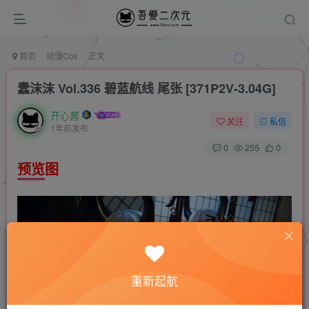
首页
动漫Cos
正文
蠢沫沫 Vol.336 碧蓝航线 尾张 [371P2V-3.04G]
开心酱
关注
私信
1年前发布
0
255
0
预览图
重新起航