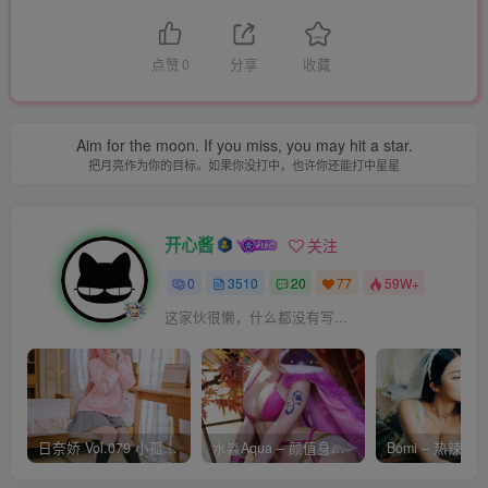
点赞
0
分享
收藏
Aim for the moon. If you miss, you may hit a star.
把月亮作为你的目标。如果你没打中，也许你还能打中星星
开心酱
关注
0
3510
20
77
59W+
这家伙很懒，什么都没有写...
日奈娇 Vol.079 小孤独 [134P-1.84GB]
水淼Aqua – 颜值身材双在线 火爆日本 Cos写真作品合集