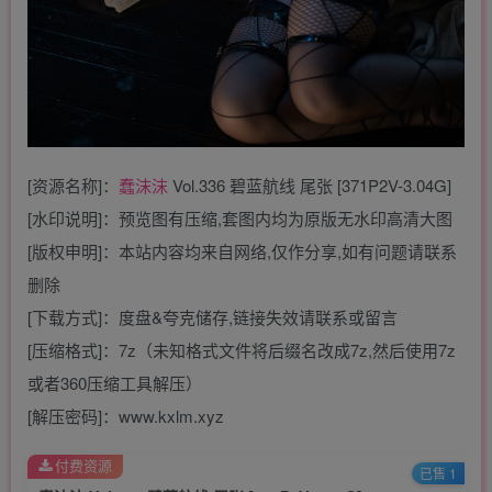
[资源名称]：
蠢沫沫
Vol.336 碧蓝航线 尾张 [371P2V-3.04G]
[水印说明]：预览图有压缩,套图内均为原版无水印高清大图
[版权申明]：本站内容均来自网络,仅作分享,如有问题请联系
删除
[下载方式]：度盘&夸克储存,链接失效请联系或留言
[压缩格式]：7z（未知格式文件将后缀名改成7z,然后使用7z
或者360压缩工具解压）
[解压密码]：www.kxlm.xyz
付费资源
已售 1