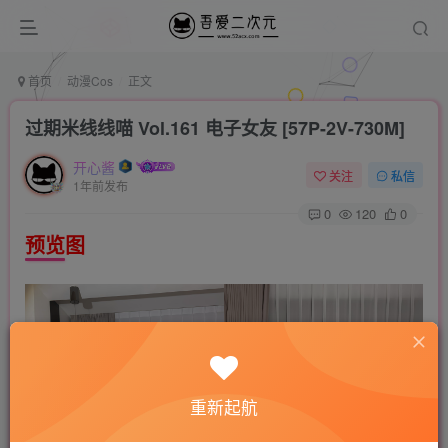
首页
动漫Cos
正文
过期米线线喵 Vol.161 电子女友 [57P-2V-730M]
开心酱
关注
私信
1年前发布
0
120
0
预览图
重新起航