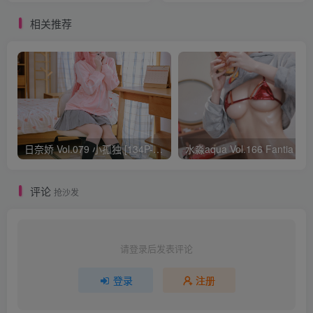
相关推荐
日奈娇 Vol.079 小孤独 [134P-1.84GB]
水淼aqua Vol.166 Fantia 24年03月会员
评论
抢沙发
请登录后发表评论
登录
注册