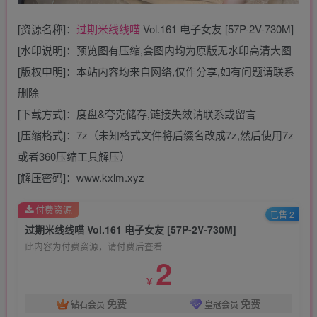
[资源名称]：
过期米线线喵
Vol.161 电子女友 [57P-2V-730M]
[水印说明]：预览图有压缩,套图内均为原版无水印高清大图
[版权申明]：本站内容均来自网络,仅作分享,如有问题请联系
删除
[下载方式]：度盘&夸克储存,链接失效请联系或留言
[压缩格式]：7z（未知格式文件将后缀名改成7z,然后使用7z
或者360压缩工具解压）
[解压密码]：www.kxlm.xyz
付费资源
已售 2
过期米线线喵 Vol.161 电子女友 [57P-2V-730M]
此内容为付费资源，请付费后查看
2
￥
免费
免费
钻石会员
皇冠会员