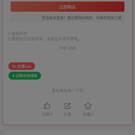
立即购买
您当前未登录！建议登陆后购买，可保存购买订单
©
版权声明
文章版权归作者所有，未经允许请勿转载。
THE END
动漫Cos
# 过期米线线喵
喜欢就支持一下吧
点赞
0
分享
收藏
2