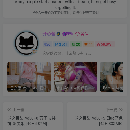
Many people start a career with a dream, then get busy
forgetting it.
很多人一开始为了梦想而忙，后来忙得忘了梦想
开心酱
关注
0
3501
20
77
58.8W+
这家伙很懒，什么都没有写...
日奈娇 Vol.079 小孤独 [134P-1.84GB]
水淼Aqua – 颜值身材双在线 火爆日本 Cos写真作品合集
上一篇
下一篇
迷之呆梨 Vol.046 万圣节装
迷之呆梨 Vol.045 Blue蓝色
扮 幽灵娘 [40P-587M]
[42P-302MB]