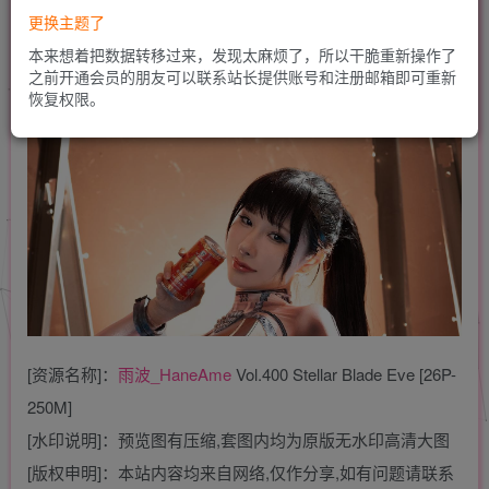
更换主题了
本来想着把数据转移过来，发现太麻烦了，所以干脆重新操作了
之前开通会员的朋友可以联系站长提供账号和注册邮箱即可重新
恢复权限。
[资源名称]：
雨波_HaneAme
Vol.400 Stellar Blade Eve [26P-
250M]
[水印说明]：预览图有压缩,套图内均为原版无水印高清大图
[版权申明]：本站内容均来自网络,仅作分享,如有问题请联系