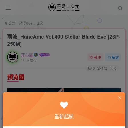
首页
动漫Cos
正文
雨波_HaneAme Vol.400 Stellar Blade Eve [26P-
250M]
开心酱
关注
私信
1年前发布
0
142
0
预览图
重新起航