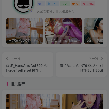
0
3510
20
77
59W+
这家伙很懒，什么都没有写...
日奈娇 Vol.079 小孤独 [134P-1.84GB]
水淼Aqua – 颜值身材双在线 火爆日本 Cos写真作品合集
上一篇
下一篇
雨波_HaneAme Vol.399 Yor
雪晴Astra Vol.079 OL大姐姐
Forger selfie set [67P-
[87P3V-1.35G]
523M]
相关推荐