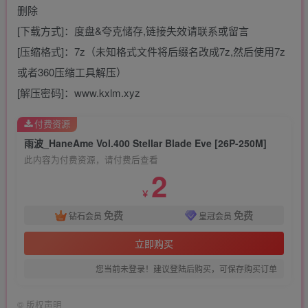
删除
[下载方式]：度盘&夸克储存,链接失效请联系或留言
[压缩格式]：7z（未知格式文件将后缀名改成7z,然后使用7z
或者360压缩工具解压）
[解压密码]：www.kxlm.xyz
付费资源
雨波_HaneAme Vol.400 Stellar Blade Eve [26P-250M]
此内容为付费资源，请付费后查看
2
￥
免费
免费
钻石会员
皇冠会员
立即购买
您当前未登录！建议登陆后购买，可保存购买订单
©
版权声明