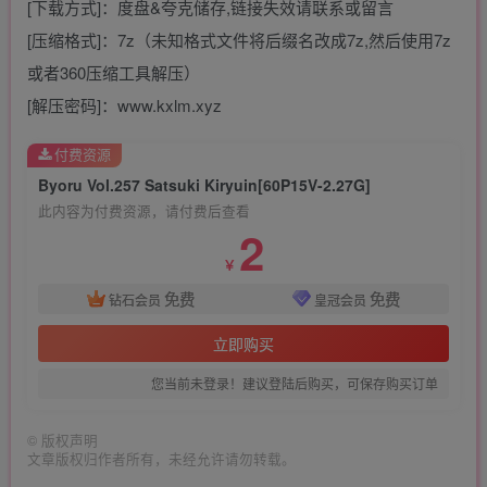
[下载方式]：度盘&夸克储存,链接失效请联系或留言
[压缩格式]：7z（未知格式文件将后缀名改成7z,然后使用7z
或者360压缩工具解压）
[解压密码]：www.kxlm.xyz
付费资源
Byoru Vol.257 Satsuki Kiryuin[60P15V-2.27G]
此内容为付费资源，请付费后查看
2
￥
免费
免费
钻石会员
皇冠会员
立即购买
您当前未登录！建议登陆后购买，可保存购买订单
©
版权声明
文章版权归作者所有，未经允许请勿转载。