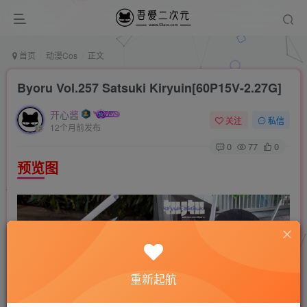
首页
动漫Cos
正文
Byoru Vol.257 Satsuki Kiryuin[60P15V-2.27G]
开心酱
关注
私信
12个月前发布
0
77
0
预览图
重新起航