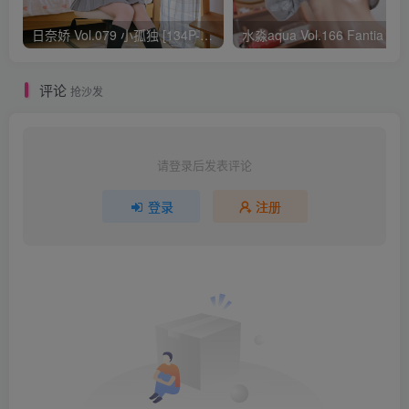
日奈娇 Vol.079 小孤独 [134P-1.84GB]
水淼aqua Vol.166 Fantia 24年03月会员
评论
抢沙发
请登录后发表评论
登录
注册