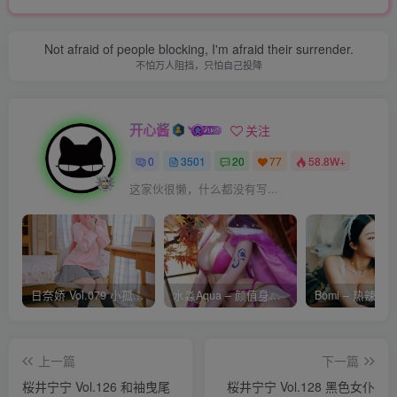
Not afraid of people blocking, I'm afraid their surrender.
不怕万人阻挡，只怕自己投降
开心酱
关注
0
3501
20
77
58.8W+
这家伙很懒，什么都没有写...
日奈娇 Vol.079 小孤独 [134P-1.84GB]
水淼Aqua – 颜值身材双在线 火爆日本 Cos写真作品合集
上一篇
下一篇
桜井宁宁 Vol.126 和袖曳尾
桜井宁宁 Vol.128 黑色女仆