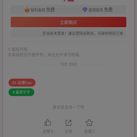
￥
免费
免费
钻石会员
皇冠会员
立即购买
您当前未登录！建议登陆后购买，可保存购买订单
©
版权声明
文章版权归作者所有，未经允许请勿转载。
THE END
动漫Cos
# 桜井宁宁
喜欢就支持一下吧
点赞
0
分享
收藏
2