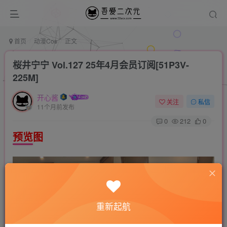
首页
动漫Cos
正文
桜井宁宁 Vol.127 25年4月会员订阅[51P3V-
225M]
开心酱
关注
私信
11个月前发布
0
212
0
预览图
重新起航