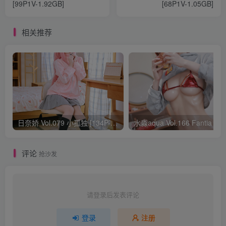
[99P1V-1.92GB]
[68P1V-1.05GB]
相关推荐
日奈娇 Vol.079 小孤独 [134P-1.84GB]
水淼aqua Vol.166 Fantia 24年03月会员
评论
抢沙发
请登录后发表评论
登录
注册