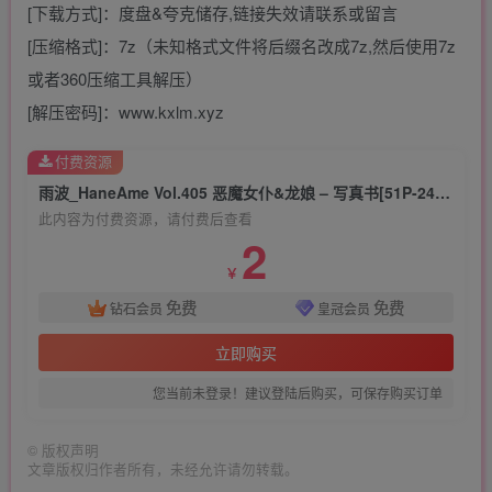
[下载方式]：度盘&夸克储存,链接失效请联系或留言
[压缩格式]：7z（未知格式文件将后缀名改成7z,然后使用7z
或者360压缩工具解压）
[解压密码]：www.kxlm.xyz
付费资源
雨波_HaneAme Vol.405 恶魔女仆&龙娘 – 写真书[51P-249MB]
此内容为付费资源，请付费后查看
2
￥
免费
免费
钻石会员
皇冠会员
立即购买
您当前未登录！建议登陆后购买，可保存购买订单
©
版权声明
文章版权归作者所有，未经允许请勿转载。