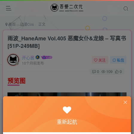
首页
动漫Cos
正文
雨波_HaneAme Vol.405 恶魔女仆&龙娘 – 写真书
[51P-249MB]
开心酱
关注
私信
10个月前发布
0
109
0
预览图
重新起航