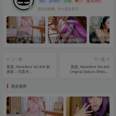
0
3507
20
77
58.9W+
这家伙很懒，什么都没有写...
日奈娇 Vol.079 小孤独 [134P-1.84GB]
水淼Aqua – 颜值身材双在线 火爆日本 Cos写真作品合集
上一篇
下一篇
雨波_HaneAme Vol.404 新
雨波_HaneAme Vol.406
黑兽 – 写真书
Original Sakura Shibuya
(60P6V271MB)
Girl 澀谷櫻坂 [30P3V-262M]
相关推荐