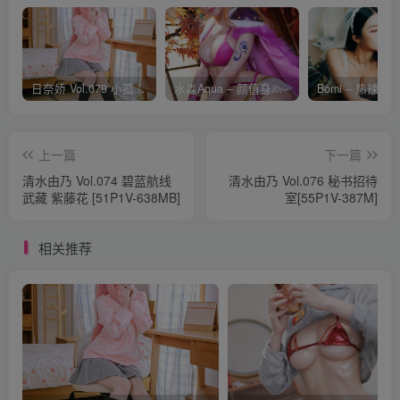
日奈娇 Vol.079 小孤独 [134P-1.84GB]
水淼Aqua – 颜值身材双在线 火爆日本 Cos写真作品合集
上一篇
下一篇
清水由乃 Vol.074 碧蓝航线
清水由乃 Vol.076 秘书招待
武藏 紫藤花 [51P1V-638MB]
室[55P1V-387M]
相关推荐