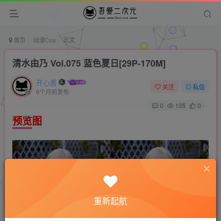
首页
动漫Cos
正文
清水由乃 Vol.075 蓝色夏日[29P-170M]
开心酱
关注
私信
9个月前发布
0
135
0
预览图
重新起航