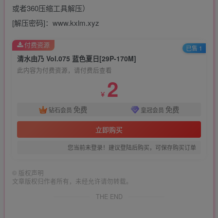
或者360压缩工具解压）
[解压密码]：www.kxlm.xyz
付费资源
已售 1
清水由乃 Vol.075 蓝色夏日[29P-170M]
此内容为付费资源，请付费后查看
2
￥
免费
免费
钻石会员
皇冠会员
立即购买
您当前未登录！建议登陆后购买，可保存购买订单
©
版权声明
文章版权归作者所有，未经允许请勿转载。
THE END