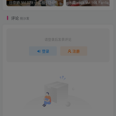
日奈娇 Vol.079 小孤独 [134P-1.84GB]
水淼aqua Vol.166 Fantia 24年03月会员
评论
抢沙发
请登录后发表评论
登录
注册