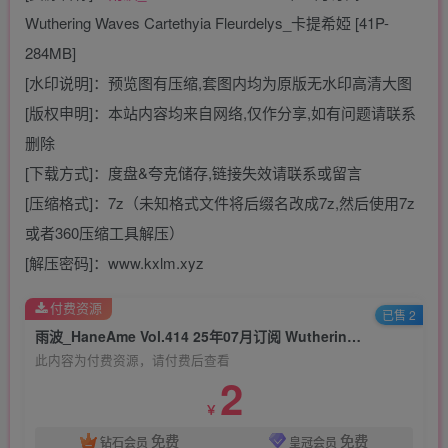
Wuthering Waves Cartethyia Fleurdelys_卡提希婭 [41P-
284MB]
[水印说明]：预览图有压缩,套图内均为原版无水印高清大图
[版权申明]：本站内容均来自网络,仅作分享,如有问题请联系
删除
[下载方式]：度盘&夸克储存,链接失效请联系或留言
[压缩格式]：7z（未知格式文件将后缀名改成7z,然后使用7z
或者360压缩工具解压）
[解压密码]：www.kxlm.xyz
付费资源
已售 2
雨波_HaneAme Vol.414 25年07月订阅 Wuthering Waves Cartethyia Fleurdelys_卡提希婭 [41P-284MB]
此内容为付费资源，请付费后查看
2
￥
免费
免费
钻石会员
皇冠会员