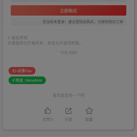
立即购买
您当前未登录！建议登陆后购买，可保存购买订单
©
版权声明
文章版权归作者所有，未经允许请勿转载。
THE END
动漫Cos
# 雨波_HaneAme
喜欢就支持一下吧
点赞
0
分享
收藏