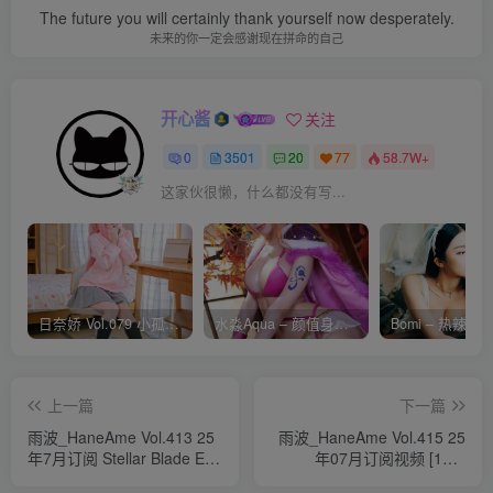
The future you will certainly thank yourself now desperately.
未来的你一定会感谢现在拼命的自己
开心酱
关注
0
3501
20
77
58.7W+
这家伙很懒，什么都没有写...
日奈娇 Vol.079 小孤独 [134P-1.84GB]
水淼Aqua – 颜值身材双在线 火爆日本 Cos写真作品合集
上一篇
下一篇
雨波_HaneAme Vol.413 25
雨波_HaneAme Vol.415 25
年7月订阅 Stellar Blade Eve
年07月订阅视频 [19V-
planet diving suit
2.16GB]