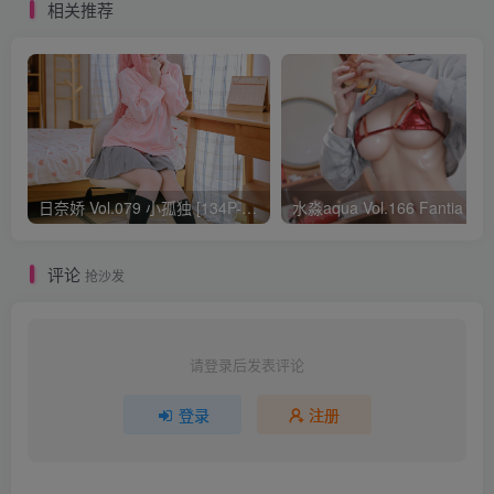
相关推荐
日奈娇 Vol.079 小孤独 [134P-1.84GB]
水淼aqua Vol.166 Fantia 24年03月会员
评论
抢沙发
请登录后发表评论
登录
注册