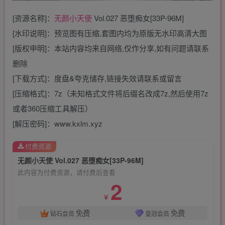
[资源名称]：
无颜小天使
Vol.027 恶堕痴女[33P-96M]
[水印说明]：预览图有压缩,套图内均为原版无水印高清大图
[版权申明]：本站内容均来自网络,仅作分享,如有问题请联系
删除
[下载方式]：度盘&夸克储存,链接失效请联系或留言
[压缩格式]：7z（未知格式文件将后缀名改成7z,然后使用7z
或者360压缩工具解压）
[解压密码]：www.kxlm.xyz
付费资源
无颜小天使 Vol.027 恶堕痴女[33P-96M]
此内容为付费资源，请付费后查看
2
￥
免费
免费
钻石会员
皇冠会员