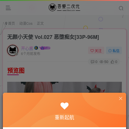
首页
动漫Cos
正文
无颜小天使 Vol.027 恶堕痴女[33P-96M]
开心酱
关注
私信
6个月前发布
0
50
0
预览图
重新起航