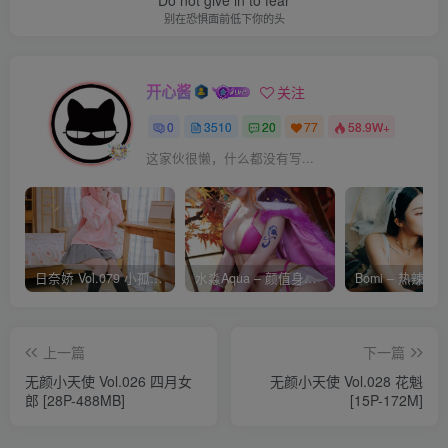
Do not give in to fear
别在恐惧面前低下你的头
开心酱
关注
0
3510
20
77
58.9W+
这家伙很懒，什么都没有写...
日奈娇 Vol.079 小孤独 [134P-1.84GB]
水淼Aqua – 颜值身材双在线 火爆日本 Cos写真作品合集
上一篇
下一篇
无颜小天使 Vol.026 四月女
无颜小天使 Vol.028 花魁
郎 [28P-488MB]
[15P-172M]