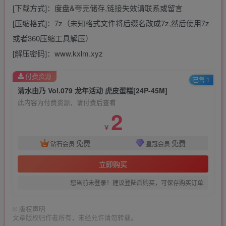
[下载方式]：度盘&夸克储存,链接失效请联系或留言
[压缩格式]：7z（未知格式文件将后缀名改成7z,然后使用7z
或者360压缩工具解压）
[解压密码]：www.kxlm.xyz
付费资源
已售 1
清水由乃 Vol.079 龙年活动 虎皮蛋糕[24P-45M]
此内容为付费资源，请付费后查看
2
￥
免费
免费
钻石会员
皇冠会员
立即购买
您当前未登录！建议登陆后购买，可保存购买订单
©
版权声明
文章版权归作者所有，未经允许请勿转载。