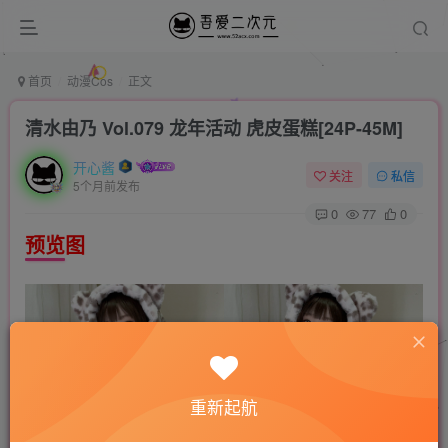
首页
动漫Cos
正文
清水由乃 Vol.079 龙年活动 虎皮蛋糕[24P-45M]
开心酱
关注
私信
5个月前发布
0
77
0
预览图
重新起航