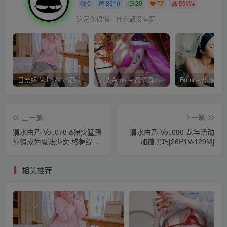
0
3510
20
77
59W+
这家伙很懒，什么都没有写...
日奈娇 Vol.079 小孤独 [134P-1.84GB]
水淼Aqua – 颜值身材双在线 火爆日本 Cos写真作品合集
上一篇
下一篇
清水由乃 Vol.078 &猪突猛蛋
清水由乃 Vol.080 龙年活动
憧憬成为魔法少女 柊舞缇娜
加糖黑巧[26P1V-129M]
+阿良河琪舞 [71P1V-1.71G]
相关推荐