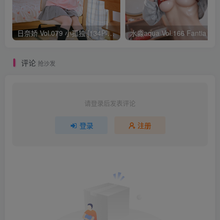
日奈娇 Vol.079 小孤独 [134P-1.84GB]
水淼aqua Vol.166 Fantia 24年03月会员
评论
抢沙发
请登录后发表评论
登录
注册