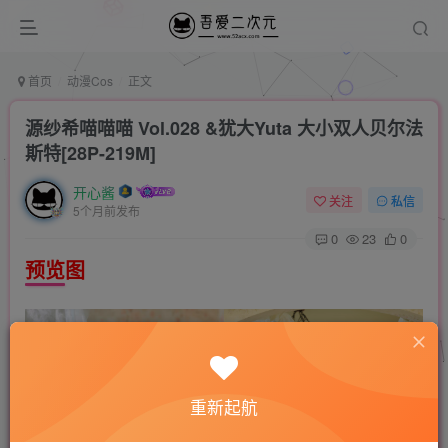
首页
动漫Cos
正文
源纱希喵喵喵 Vol.028 &犹大Yuta 大小双人贝尔法
斯特[28P-219M]
开心酱
关注
私信
5个月前发布
0
23
0
预览图
重新起航