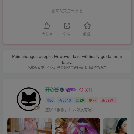
喜欢就支持一下吧
点赞
0
分享
收藏
Pain changes people. However, love will finally guide them
back.
伤痛会改变一个人，但爱最终总会让你找回最初的自己
开心酱
关注
0
3510
20
77
59W+
这家伙很懒，什么都没有写...