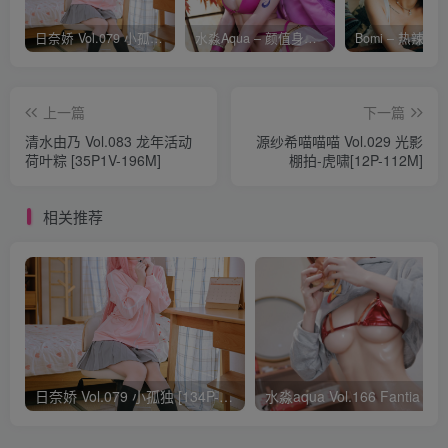
日奈娇 Vol.079 小孤独 [134P-1.84GB]
水淼Aqua – 颜值身材双在线 火爆日本 Cos写真作品合集
上一篇
下一篇
清水由乃 Vol.083 龙年活动
源纱希喵喵喵 Vol.029 光影
荷叶粽 [35P1V-196M]
棚拍-虎啸[12P-112M]
相关推荐
日奈娇 Vol.079 小孤独 [134P-1.84GB]
水淼aqua Vol.166 Fantia 24年03月会员