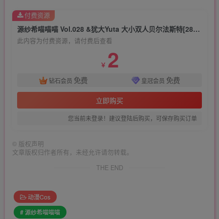
付费资源
源纱希喵喵喵 Vol.028 &犹大Yuta 大小双人贝尔法斯特[28P-219M]
此内容为付费资源，请付费后查看
2
￥
免费
免费
钻石会员
皇冠会员
立即购买
您当前未登录！建议登陆后购买，可保存购买订单
©
版权声明
文章版权归作者所有，未经允许请勿转载。
THE END
动漫Cos
# 源纱希喵喵喵