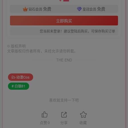
￥
免费
免费
钻石会员
皇冠会员
立即购买
您当前未登录！建议登陆后购买，可保存购买订单
©
版权声明
文章版权归作者所有，未经允许请勿转载。
THE END
动漫Cos
# 白银81
喜欢就支持一下吧
点赞
0
分享
收藏