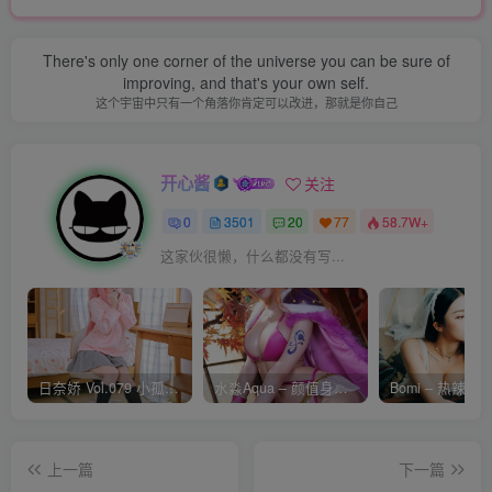
There's only one corner of the universe you can be sure of
improving, and that's your own self.
这个宇宙中只有一个角落你肯定可以改进，那就是你自己
开心酱
关注
0
3501
20
77
58.7W+
这家伙很懒，什么都没有写...
日奈娇 Vol.079 小孤独 [134P-1.84GB]
水淼Aqua – 颜值身材双在线 火爆日本 Cos写真作品合集
上一篇
下一篇