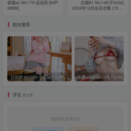
疯猫ss Vol.179 运动风 [60P-
白银81 Vol.149 [Fantia]
288M]
2024年12月会员合集 (15套)
[102P5V-567M]
相关推荐
日奈娇 Vol.079 小孤独 [134P-1.84GB]
水淼aqua Vol.166 Fantia 24年03月会员
评论
抢沙发
请登录后发表评论