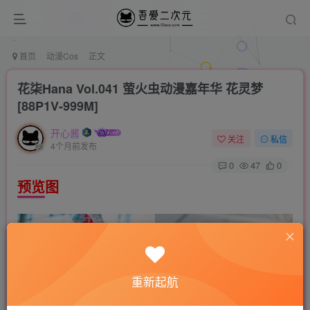
首页
动漫Cos
正文
花柒Hana Vol.041 萤火虫动漫嘉年华 花灵梦
[88P1V-999M]
开心酱
关注
私信
4个月前发布
0
47
0
预览图
重新起航