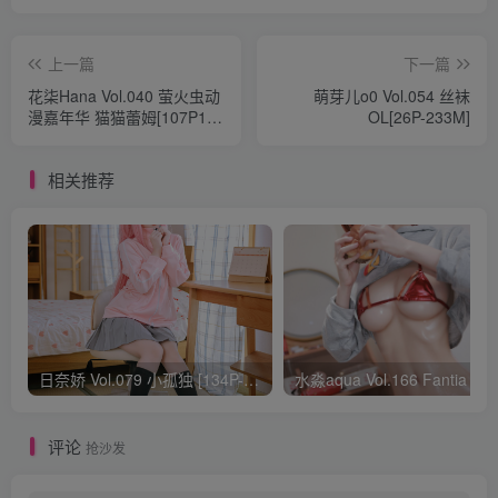
上一篇
下一篇
花柒Hana Vol.040 萤火虫动
萌芽儿o0 Vol.054 丝袜
漫嘉年华 猫猫蕾姆[107P1V-
OL[26P-233M]
890M]
相关推荐
日奈娇 Vol.079 小孤独 [134P-1.84GB]
水淼aqua Vol.166 Fantia 24年03月会员
评论
抢沙发