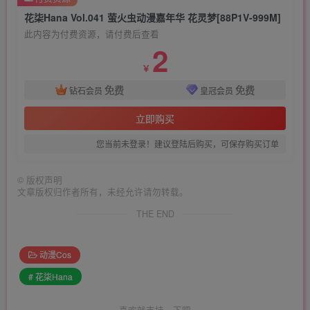
花柒Hana Vol.041 萤火虫动漫嘉年华 花灵梦[88P1V-999M]
此内容为付费资源，请付费后查看
2
￥
免费
免费
钻石会员
皇冠会员
立即购买
您当前未登录！建议登陆后购买，可保存购买订单
©
版权声明
文章版权归作者所有，未经允许请勿转载。
THE END
动漫Cos
# 花柒Hana