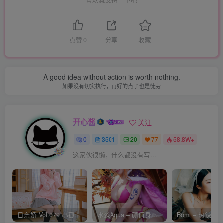
喜欢就支持一下吧
点赞
0
分享
收藏
A good idea without action is worth nothing.
如果没有切实执行，再好的点子也是徒劳
开心酱
关注
0
3501
20
77
58.8W+
这家伙很懒，什么都没有写...
日奈娇 Vol.079 小孤独 [134P-1.84GB]
水淼Aqua – 颜值身材双在线 火爆日本 Cos写真作品合集