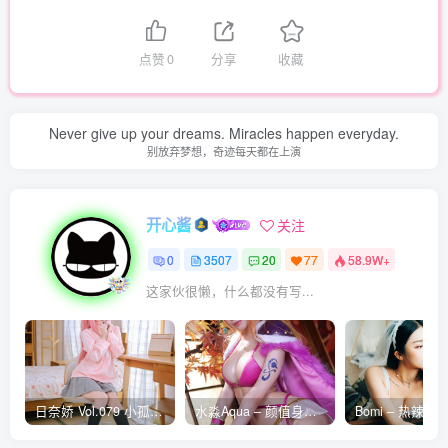
点赞
0
分享
收藏
Never give up your dreams. Miracles happen everyday.
别放弃梦想，奇迹每天都在上演
开心酱
关注
0
3507
20
77
58.9W+
这家伙很懒，什么都没有写...
日奈娇 Vol.079 小孤独 [134P-1.84GB]
水淼Aqua – 颜值身材双在线 火爆日本 Cos写真作品合集