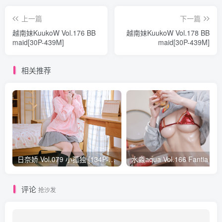
上一篇
下一篇
越南妹KuukoW Vol.176 BB
越南妹KuukoW Vol.178 BB
maid[30P-439M]
maid[30P-439M]
相关推荐
日奈娇 Vol.079 小孤独 [134P-1.84GB]
水淼aqua Vol.166 Fantia 24年03月会员
评论
抢沙发