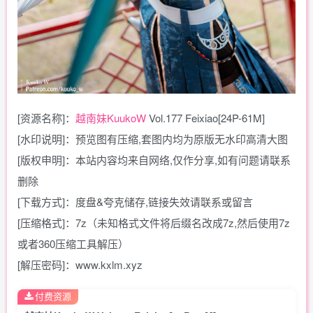
[资源名称]：
越南妹KuukoW
Vol.177 Feixiao[24P-61M]
[水印说明]：预览图有压缩,套图内均为原版无水印高清大图
[版权申明]：本站内容均来自网络,仅作分享,如有问题请联系
删除
[下载方式]：度盘&夸克储存,链接失效请联系或留言
[压缩格式]：7z（未知格式文件将后缀名改成7z,然后使用7z
或者360压缩工具解压）
[解压密码]：www.kxlm.xyz
付费资源