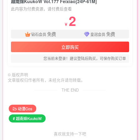
越南妹KuukoW Vol.177 Feixiao[24P-61M]
此内容为付费资源，请付费后查看
2
￥
免费
免费
钻石会员
皇冠会员
立即购买
您当前未登录！建议登陆后购买，可保存购买订单
©
版权声明
文章版权归作者所有，未经允许请勿转载。
THE END
动漫Cos
# 越南妹KuukoW
喜欢就支持一下吧