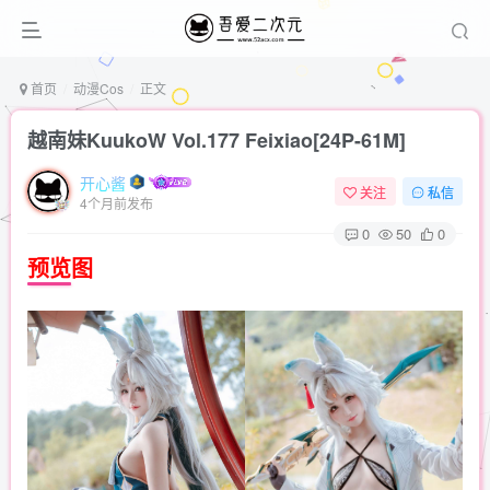
首页
动漫Cos
正文
越南妹KuukoW Vol.177 Feixiao[24P-61M]
开心酱
关注
私信
4个月前发布
0
50
0
预览图