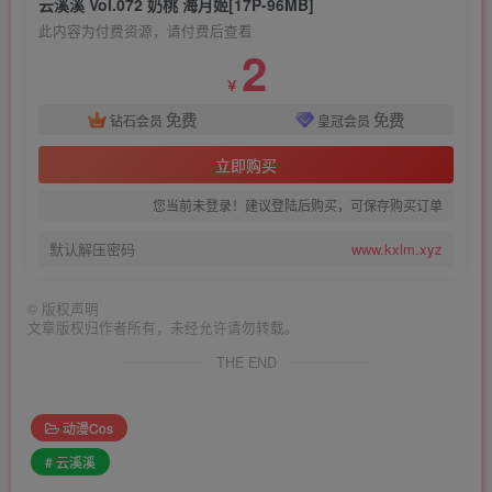
云溪溪 Vol.072 奶桃 海月姬[17P-96MB]
此内容为付费资源，请付费后查看
2
￥
免费
免费
钻石会员
皇冠会员
立即购买
您当前未登录！建议登陆后购买，可保存购买订单
默认解压密码
www.kxlm.xyz
©
版权声明
文章版权归作者所有，未经允许请勿转载。
THE END
动漫Cos
# 云溪溪