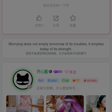
喜欢就支持一下吧
点赞
0
分享
收藏
Worrying does not empty tomorrow of its troubles, it empties
today of its strength.
担忧不会清空明日的烦恼，它只会丧失今日的勇气
开心酱
关注
0
3501
20
77
58.8W+
这家伙很懒，什么都没有写...