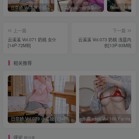
日奈娇 Vol.079 小孤独 [134P-1.84GB]
水淼Aqua – 颜值身材双在线 火爆日本 Cos写真作品合集
上一篇
下一篇
云溪溪 Vol.071 奶桃 女仆
云溪溪 Vol.073 奶桃 浅蓝内
[14P-72MB]
衣[13P-93MB]
相关推荐
日奈娇 Vol.079 小孤独 [134P-1.84GB]
水淼aqua Vol.166 Fantia 24年03月会员
评论
抢沙发