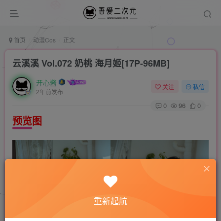
首页
动漫Cos
正文
云溪溪 Vol.072 奶桃 海月姬[17P-96MB]
开心酱
关注
私信
2年前发布
0
96
0
预览图
重新起航