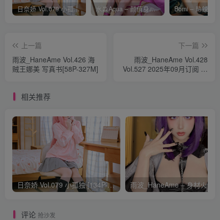
日奈娇 Vol.079 小孤独 [134P-1.84GB]
水淼Aqua – 颜值身材双在线 火爆日本 Cos写真作品合集
上一篇
下一篇
雨波_HaneAme Vol.426 海
雨波_HaneAme Vol.428
贼王娜美 写真书[58P-327M]
Vol.527 2025年09月订阅 生
日礼服 [31P2V]
相关推荐
日奈娇 Vol.079 小孤独 [134P-1.84GB]
评论
抢沙发