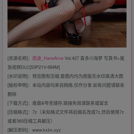
[资源名称]：
雨波_HaneAme
Vol.427 喜多川海梦 写真书+尾
张视频DLC[53P21V-684M]
[水印说明]：预览图有压缩,套图内均为原版无水印高清大图
[版权申明]：本站内容均来自网络,仅作分享,如有问题请联系
删除
[下载方式]：度盘&夸克储存,链接失效请联系或留言
[压缩格式]：7z（未知格式文件将后缀名改成7z,然后使用7z
或者360压缩工具解压）
[解压密码]：www.kxlm.xyz