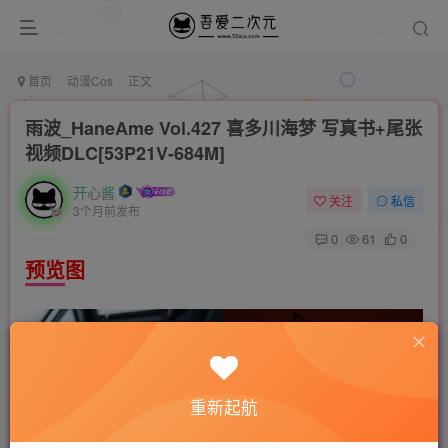
首页
动漫Cos
正文
雨波_HaneAme Vol.427 喜多川海梦 写真书+尾张
视频DLC[53P21V-684M]
开心酱
关注
私信
3个月前发布
0
61
0
预览图
重新起航