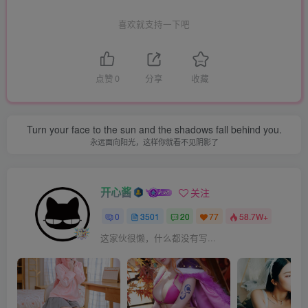
喜欢就支持一下吧
点赞
0
分享
收藏
Turn your face to the sun and the shadows fall behind you.
永远面向阳光，这样你就看不见阴影了
开心酱
关注
0
3501
20
77
58.7W+
这家伙很懒，什么都没有写...