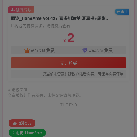
付费资源
已售 1
雨波_HaneAme Vol.427 喜多川海梦 写真书+尾张视频DLC[53P21V-684M]
此内容为付费资源，请付费后查看
2
￥
免费
免费
钻石会员
皇冠会员
立即购买
您当前未登录！建议登陆后购买，可保存购买订单
©
版权声明
文章版权归作者所有，未经允许请勿转载。
THE END
动漫Cos
# 雨波_HaneAme