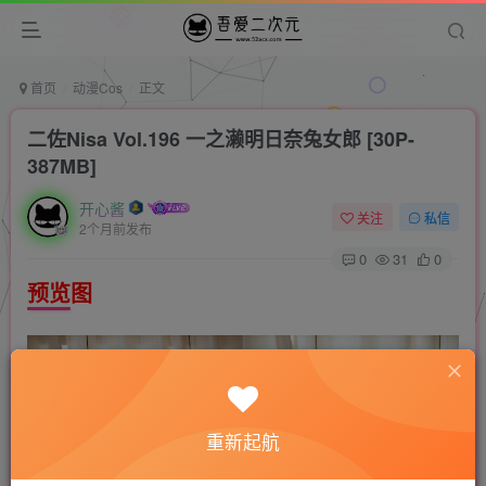
首页
动漫Cos
正文
二佐Nisa Vol.196 一之濑明日奈兔女郎 [30P-
387MB]
开心酱
关注
私信
2个月前发布
0
31
0
预览图
重新起航