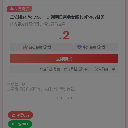
付费资源
二佐Nisa Vol.196 一之濑明日奈兔女郎 [30P-387MB]
此内容为付费资源，请付费后查看
2
￥
免费
免费
钻石会员
皇冠会员
立即购买
您当前未登录！建议登陆后购买，可保存购买订单
©
版权声明
文章版权归作者所有，未经允许请勿转载。
THE END
动漫Cos
# 二佐Nisa