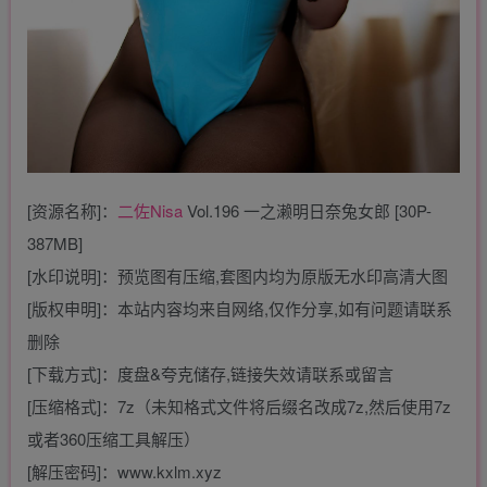
[资源名称]：
二佐Nisa
Vol.196 一之濑明日奈兔女郎 [30P-
387MB]
[水印说明]：预览图有压缩,套图内均为原版无水印高清大图
[版权申明]：本站内容均来自网络,仅作分享,如有问题请联系
删除
[下载方式]：度盘&夸克储存,链接失效请联系或留言
[压缩格式]：7z（未知格式文件将后缀名改成7z,然后使用7z
或者360压缩工具解压）
[解压密码]：www.kxlm.xyz