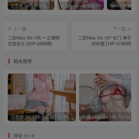
日奈娇 Vol.079 小孤独 [134P-1.84GB]
水淼Aqua – 颜值身材双在线 火爆日本 Cos写真作品合集
上一篇
下一篇
二佐Nisa Vol.195 一之濑明
二佐Nisa Vol.197 长门 神子
日奈女仆 [30P-395MB]
的休憩 [18P-378MB]
相关推荐
日奈娇 Vol.079 小孤独 [134P-1.84GB]
水淼aqua Vol.166 Fantia 24年03月会员
评论
抢沙发