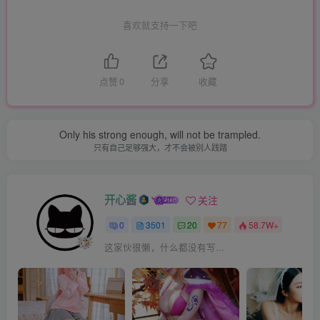
喜欢就支持一下吧
点赞
0
分享
收藏
Only his strong enough, will not be trampled.
只有自己足够强大，才不会被别人践踏
开心酱
关注
0
3501
20
77
58.7W+
这家伙很懒，什么都没有写...