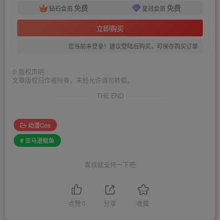
免费
免费
钻石会员
皇冠会员
立即购买
您当前未登录！建议登陆后购买，可保存购买订单
©
版权声明
文章版权归作者所有，未经允许请勿转载。
THE END
动漫Cos
# 亚马逊鲶鱼
喜欢就支持一下吧
点赞
0
分享
收藏