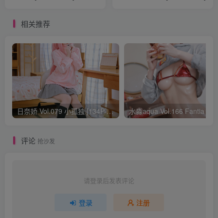
相关推荐
日奈娇 Vol.079 小孤独 [134P-1.84GB]
水淼aqua Vol.166 Fantia 24年03月会员
评论
抢沙发
请登录后发表评论
登录
注册