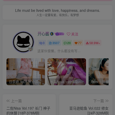
Life must be lived with love, happiness, and dreams.
人生一定要有爱，有快乐，有梦想
开心酱
关注
0
3507
20
77
58.9W+
这家伙很懒，什么都没有写...
日奈娇 Vol.079 小孤独 [134P-1.84GB]
水淼Aqua – 颜值身材双在线 火爆日本 Cos写真作品合集
上一篇
下一篇
二佐Nisa Vol.197 长门 神子
亚马逊鲶鱼 Vol.022 修女
的休憩 [18P-378MB]
[24P-328MB]