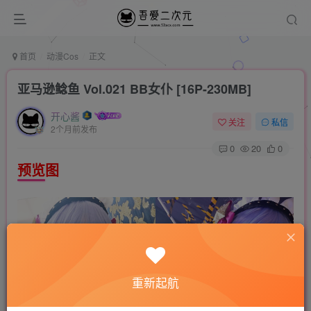
首页
动漫Cos
正文
亚马逊鲶鱼 Vol.021 BB女仆 [16P-230MB]
开心酱
关注
私信
2个月前发布
0
20
0
预览图
重新起航