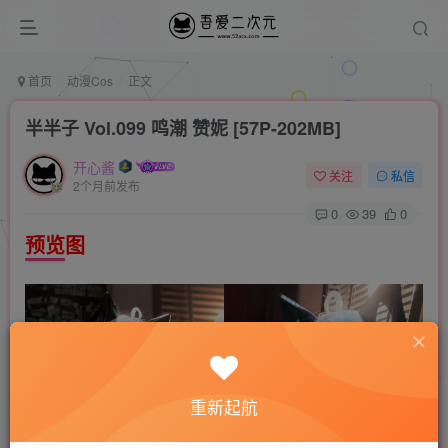
首页
动漫Cos
正文
半半子 Vol.099 鸣潮 赞妮 [57P-202MB]
开心酱
关注
私信
2个月前发布
0
39
0
预览图
重新起航