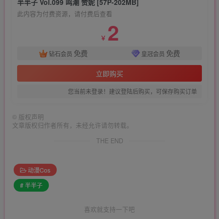
半半子 Vol.099 鸣潮 赞妮 [57P-202MB]
此内容为付费资源，请付费后查看
2
￥
免费
免费
钻石会员
皇冠会员
立即购买
您当前未登录！建议登陆后购买，可保存购买订单
©
版权声明
文章版权归作者所有，未经允许请勿转载。
THE END
动漫Cos
# 半半子
喜欢就支持一下吧