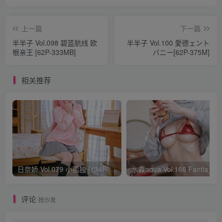
上一篇
下一篇
半半子 Vol.098 碧蓝航线 欧
半半子 Vol.100 愛德ェント
根亲王 [62P-333MB]
バニー[62P-375M]
相关推荐
日奈娇 Vol.079 小孤独 [134P-1.84GB]
水淼aqua Vol.166 Fantia 24年03月会员
评论
抢沙发