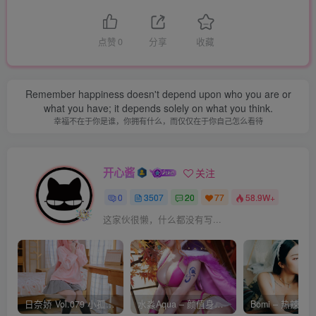
点赞
0
分享
收藏
Remember happiness doesn't depend upon who you are or
what you have; it depends solely on what you think.
幸福不在于你是谁，你拥有什么，而仅仅在于你自己怎么看待
开心酱
关注
0
3507
20
77
58.9W+
这家伙很懒，什么都没有写...
日奈娇 Vol.079 小孤独 [134P-1.84GB]
水淼Aqua – 颜值身材双在线 火爆日本 Cos写真作品合集