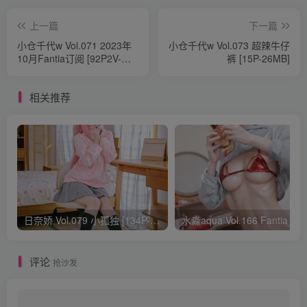
上一篇
下一篇
小仓千代w Vol.071 2023年
小仓千代w Vol.073 超辣牛仔
10月Fantia订阅 [92P2V-
裤 [15P-26MB]
267MB]
相关推荐
日奈娇 Vol.079 小孤独 [134P-1.84GB]
水淼aqua Vol.166 Fantia 24年03月会员
评论
抢沙发