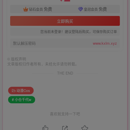
￥
免费
免费
钻石会员
皇冠会员
立即购买
您当前未登录！建议登陆后购买，可保存购买订单
默认解压密码
www.kxlm.xyz
©
版权声明
文章版权归作者所有，未经允许请勿转载。
THE END
动漫Cos
# 小仓千代w
喜欢就支持一下吧