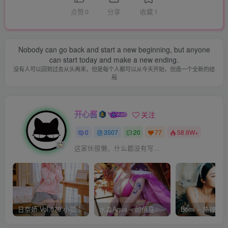
点赞
0
分享
收藏
1
Nobody can go back and start a new beginning, but anyone
can start today and make a new ending.
没有人可以回到过去从头再来，但是每个人都可以从今天开始，创造一个全新的结
局
开心酱
关注
0
3507
20
77
58.9W+
这家伙很懒，什么都没有写...
日奈娇 Vol.079 小孤独 [134P-1.84GB]
水淼Aqua – 颜值身材双在线 火爆日本 Cos写真作品合集